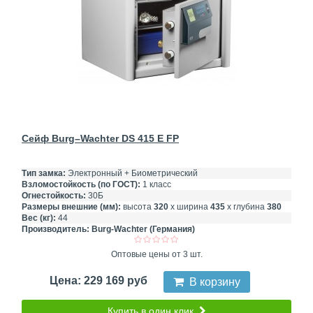
Сейф Burg–Wachter DS 415 E FP
Тип замка:
Электронный + Биометрический
Взломостойкость (по ГОСТ):
1 класс
Огнестойкость:
30Б
Размеры внешние (мм):
высота
320
х ширина
435
х глубина
380
Вес (кг):
44
Производитель:
Burg-Wachter (Германия)
Оптовые цены от 3 шт.
Цена: 229 169 руб
В корзину
Купить в один клик