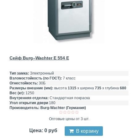
Сейф Burg–Wachter E 554 E
Тип замка:
Электронный
Взломостойкость (по ГОСТ):
7 класс
Огнестойкость:
30Б
Размеры внешние (мм):
высота
1315
х ширина
735
х глубина
680
Вес (кг):
1250
Внутренняя отделка:
Стандартная покраска
Угол открытия двери
180
Производитель:
Burg-Wachter (Германия)
Оптовые цены от 3 шт.
Цена: 0 руб
В корзину