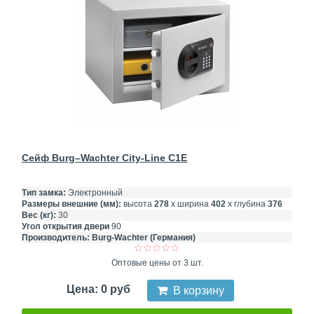
Сейф Burg–Wachter City-Line C1E
Тип замка:
Электронный
Размеры внешние (мм):
высота
278
х ширина
402
х глубина
376
Вес (кг):
30
Угол открытия двери
90
Производитель:
Burg-Wachter (Германия)
Оптовые цены от 3 шт.
Цена: 0 руб
В корзину