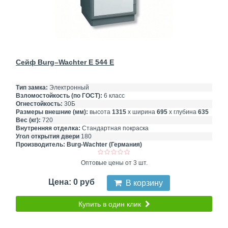
Сейф Burg–Wachter E 544 E
Тип замка:
Электронный
Взломостойкость (по ГОСТ):
6 класс
Огнестойкость:
30Б
Размеры внешние (мм):
высота
1315
х ширина
695
х глубина
635
Вес (кг):
720
Внутренняя отделка:
Стандартная покраска
Угол открытия двери
180
Производитель:
Burg-Wachter (Германия)
Оптовые цены от 3 шт.
Цена: 0 руб
В корзину
Купить в один клик