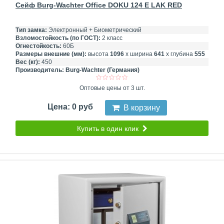
Сейф Burg-Wachter Office DOKU 124 E LAK RED
Тип замка:
Электронный + Биометрический
Взломостойкость (по ГОСТ):
2 класс
Огнестойкость:
60Б
Размеры внешние (мм):
высота
1096
х ширина
641
х глубина
555
Вес (кг):
450
Производитель:
Burg-Wachter (Германия)
Оптовые цены от 3 шт.
Цена: 0 руб
В корзину
Купить в один клик