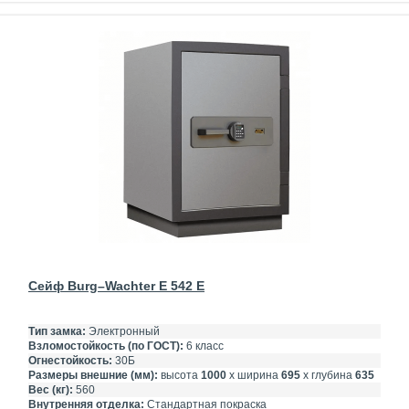
Сейф Burg–Wachter E 542 E
Тип замка:
Электронный
Взломостойкость (по ГОСТ):
6 класс
Огнестойкость:
30Б
Размеры внешние (мм):
высота
1000
х ширина
695
х глубина
635
Вес (кг):
560
Внутренняя отделка:
Стандартная покраска