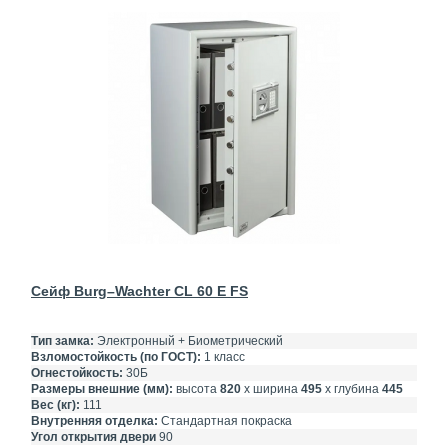
Сейф Burg–Wachter CL 60 E FS
Тип замка:
Электронный + Биометрический
Взломостойкость (по ГОСТ):
1 класс
Огнестойкость:
30Б
Размеры внешние (мм):
высота
820
х ширина
495
х глубина
445
Вес (кг):
111
Внутренняя отделка:
Стандартная покраска
Угол открытия двери
90