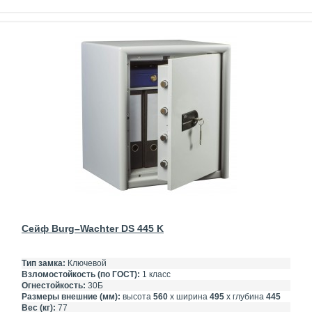
Сейф Burg–Wachter DS 445 K
Тип замка:
Ключевой
Взломостойкость (по ГОСТ):
1 класс
Огнестойкость:
30Б
Размеры внешние (мм):
высота
560
х ширина
495
х глубина
445
Вес (кг):
77