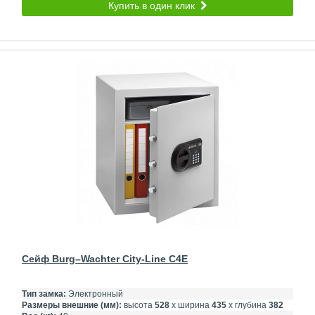
Купить в один клик
Сейф Burg–Wachter City-Line C4E
Тип замка:
Электронный
Размеры внешние (мм):
высота
528
х ширина
435
х глубина
382