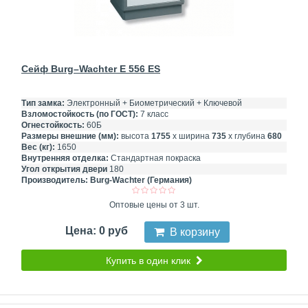
Сейф Burg–Wachter E 556 ES
Тип замка:
Электронный + Биометрический + Ключевой
Взломостойкость (по ГОСТ):
7 класс
Огнестойкость:
60Б
Размеры внешние (мм):
высота
1755
х ширина
735
х глубина
680
Вес (кг):
1650
Внутренняя отделка:
Стандартная покраска
Угол открытия двери
180
Производитель:
Burg-Wachter (Германия)
Оптовые цены от 3 шт.
Цена: 0 руб
В корзину
Купить в один клик