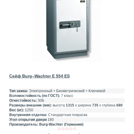
Сейф Burg–Wachter E 554 ES
Тип замка:
Электронный + Биометрический + Ключевой
Взломостойкость (по ГОСТ):
7 класс
Огнестойкость:
30Б
Размеры внешние (мм):
высота
1315
х ширина
735
х глубина
680
Вес (кг):
1250
Внутренняя отделка:
Стандартная покраска
Угол открытия двери
180
Производитель:
Burg-Wachter (Германия)