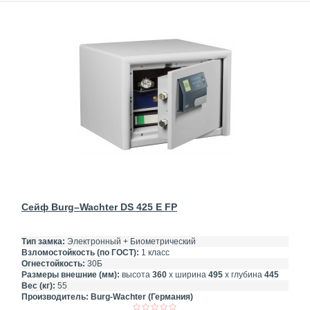
Сейф Burg–Wachter DS 425 E FP
Тип замка:
Электронный + Биометрический
Взломостойкость (по ГОСТ):
1 класс
Огнестойкость:
30Б
Размеры внешние (мм):
высота
360
х ширина
495
х глубина
445
Вес (кг):
55
Производитель:
Burg-Wachter (Германия)