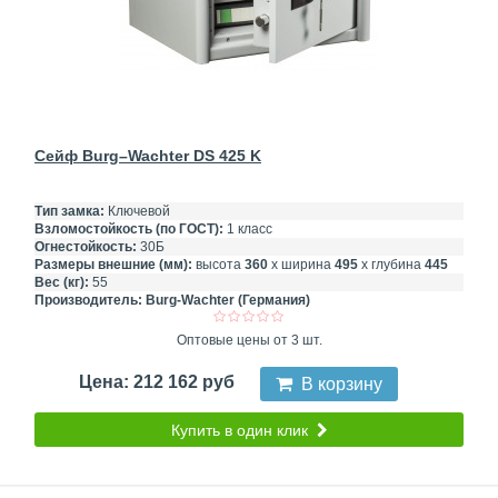
Сейф Burg–Wachter DS 425 K
Тип замка:
Ключевой
Взломостойкость (по ГОСТ):
1 класс
Огнестойкость:
30Б
Размеры внешние (мм):
высота
360
х ширина
495
х глубина
445
Вес (кг):
55
Производитель:
Burg-Wachter (Германия)
Оптовые цены от 3 шт.
Цена: 212 162 руб
В корзину
Купить в один клик