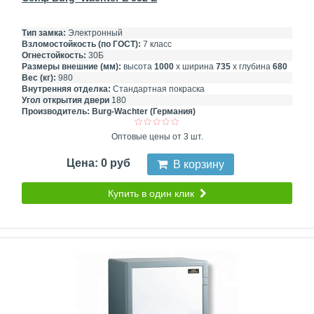
Тип замка:
Электронный
Взломостойкость (по ГОСТ):
7 класс
Огнестойкость:
30Б
Размеры внешние (мм):
высота
1000
х ширина
735
х глубина
680
Вес (кг):
980
Внутренняя отделка:
Стандартная покраска
Угол открытия двери
180
Производитель:
Burg-Wachter (Германия)
Оптовые цены от 3 шт.
Цена: 0 руб
В корзину
Купить в один клик