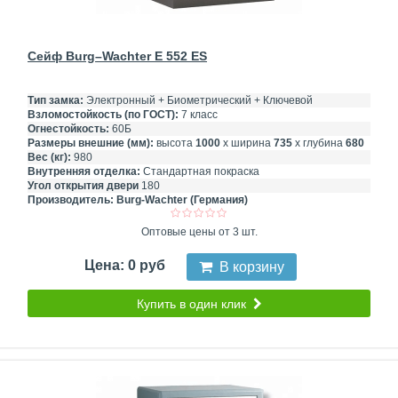
Сейф Burg–Wachter E 552 ES
Тип замка:
Электронный + Биометрический + Ключевой
Взломостойкость (по ГОСТ):
7 класс
Огнестойкость:
60Б
Размеры внешние (мм):
высота
1000
х ширина
735
х глубина
680
Вес (кг):
980
Внутренняя отделка:
Стандартная покраска
Угол открытия двери
180
Производитель:
Burg-Wachter (Германия)
Оптовые цены от 3 шт.
Цена: 0 руб
В корзину
Купить в один клик