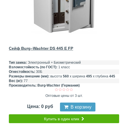
Сейф Burg–Wachter DS 445 E FP
Тип замка:
Электронный + Биометрический
Взломостойкость (по ГОСТ):
1 класс
Огнестойкость:
30Б
Размеры внешние (мм):
высота
560
х ширина
495
х глубина
445
Вес (кг):
77
Производитель:
Burg-Wachter (Германия)
Оптовые цены от 3 шт.
Цена: 0 руб
В корзину
Купить в один клик