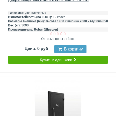
Дверь сейфовая Robur RVD Grade XI EX~CD
Тип замка:
Два Ключевых
Взломостойкость (по ГОСТ):
12 класс
Размеры внешние (мм):
высота
1900
х ширина
2000
х глубина
650
Вес (кг):
3000
Производитель:
Robur (Швеция)
Оптовые цены от 3 шт.
Цена: 0 руб
В корзину
Купить в один клик