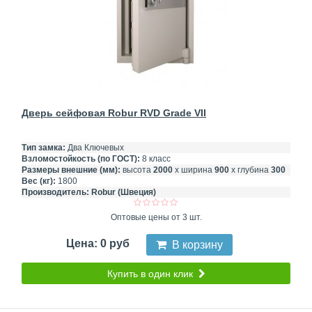
Дверь сейфовая Robur RVD Grade VII
Тип замка:
Два Ключевых
Взломостойкость (по ГОСТ):
8 класс
Размеры внешние (мм):
высота
2000
х ширина
900
х глубина
300
Вес (кг):
1800
Производитель:
Robur (Швеция)
Оптовые цены от 3 шт.
Цена: 0 руб
В корзину
Купить в один клик