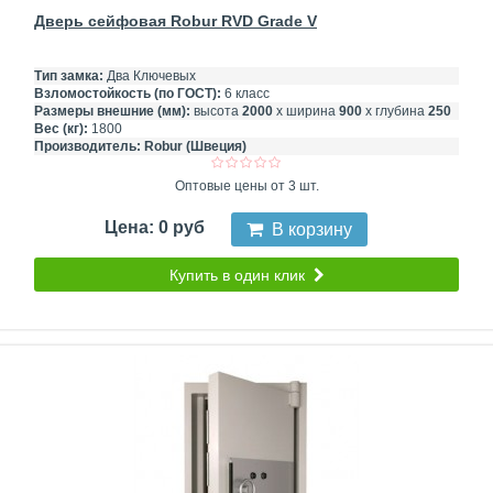
Дверь сейфовая Robur RVD Grade V
Тип замка:
Два Ключевых
Взломостойкость (по ГОСТ):
6 класс
Размеры внешние (мм):
высота
2000
х ширина
900
х глубина
250
Вес (кг):
1800
Производитель:
Robur (Швеция)
Оптовые цены от 3 шт.
Цена: 0 руб
В корзину
Купить в один клик