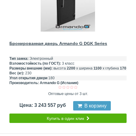
Бронированная дверь Armando G DGK Series
Тип замка:
Электронный
Взломостойкость (по ГОСТ):
3 класс
Размеры внешние (мм):
высота
2200
х ширина
1100
х глубина
170
Вес (кг):
230
Угол открытия двери
180
Производитель:
Armando G (Испания)
Оптовые цены от 3 шт.
Цена: 3 243 557 руб
В корзину
Купить в один клик