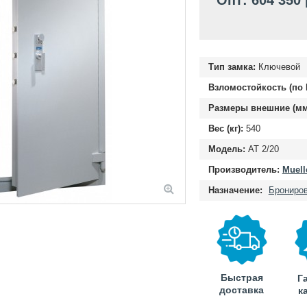
Опт: 604 350
Тип замка:
Ключевой
Взломостойкость (по 
Размеры внешние (мм
Вес (кг):
540
Модель:
AT 2/20
Производитель:
Muell
Назначение:
Брониро
Быстрая
Г
доставка
к