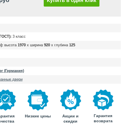
 руб
Купить в один клик
ГОСТ):
3 класс
):
высота
1970
х ширина
920
х глубина
125
er (Германия)
ванные двери
Гарантия
арантия
Низкие цены
Акции и
возврата
ачества
скидки