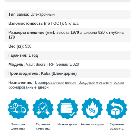
Тип замка:
Электронный
Взломостойкость (по ГОСТ):
5 класс
Размеры внешние (мм):
высота
1970
х ширина
820
х глубина
170
Вес (кг):
530
Гарантия:
1 год
Модель:
Vault doors TRP Genius 5/820
Производитель:
Kaba (Швейцария)
Назначение:
Бронированные двери
Входные металлические
бронированные двери
Быстрая
Гарантия
Гарантия
Низкие цены
Акции и скидки
доставка
возврата
качества