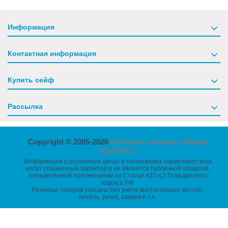
Информация
Контактная информация
Купить сейф
Рассылка
Copyright © 2005-2026
Интернет-магазин сейфов
TopSafe.ru
Информация о розничных ценах и технических характеристиках
носит справочный характер и не является публичной офертой,
определяемой положениями из Статьи 437 ч.2 Гражданского
кодекса РФ.
Размеры товаров указаны без учета выступающих частей -
петель, ручек, замков и т.п.