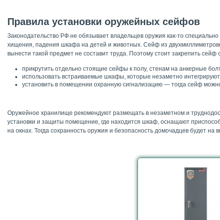
Правила установки оружейных сейфов
Законодательство РФ не обязывает владельцев оружия как-то специально
хищения, падения шкафа на детей и животных. Сейф из двухмиллиметровой
вынести такой предмет не составит труда. Поэтому стоит закрепить сейф 
прикрутить отдельно стоящие сейфы к полу, стенам на анкерные бол
использовать встраиваемые шкафы, которые незаметно интегрируютс
установить в помещении охранную сигнализацию — тогда сейф можно 
Оружейное хранилище рекомендуют размещать в незаметном и труднодосту
установки и защиты помещение, где находится шкаф, оснащают приспосо
на окнах. Тогда сохранность оружия и безопасность домочадцев будет на 