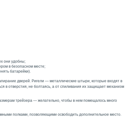
ех они удобны;
ером в безопасном месте;
нять батарейки).
апирание дверей. Ригели — металлические штыри, которые входят в
ся в отверстия, не болтаясь, а от спиливания их защищает механизм
размерам трейзера — желательно, чтобы в нем помещалось много
ъемными полками, позволяющими освободить дополнительное место.