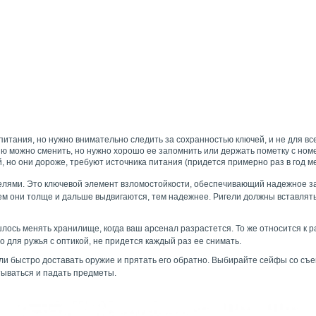
питания, но нужно внимательно следить за сохранностью ключей, и не для вс
ю можно сменить, но нужно хорошо ее запомнить или держать пометку с ном
 но они дороже, требуют источника питания (придется примерно раз в год ме
игелями. Это ключевой элемент взломостойкости, обеспечивающий надежное з
м они толще и дальше выдвигаются, тем надежнее. Ригели должны вставлять
лось менять хранилище, когда ваш арсенал разрастется. То же относится к 
 для ружья с оптикой, не придется каждый раз ее снимать.
ли быстро доставать оружие и прятать его обратно. Выбирайте сейфы со с
атываться и падать предметы.