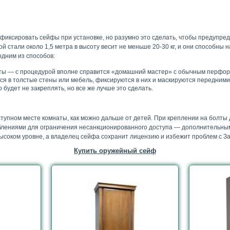
 фиксировать сейфы при установке, но разумно это сделать, чтобы предупр
 стали около 1,5 метра в высоту весит не меньше 20-30 кг, и они способны
одним из способов:
ты — с процедурой вполне справится «домашний мастер» с обычным перфорат
я в толстые стены или мебель, фиксируются в них и маскируются передними
будет не закреплять, но все же лучше это сделать.
пном месте комнаты, как можно дальше от детей. При креплении на болты 
блениями для ограничения несанкционированного доступа — дополнительны
высоком уровне, а владелец сейфа сохранит лицензию и избежит проблем с З
Купить оружейный сейф