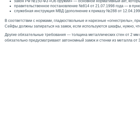
закон РФ №150-ФЗ «Об оружии» — основной нормативный акт, котор
правительственное постановление №814 от 21.07.1998 года — в пунк
служебная инструкция МВД (дополнение к приказу №288 от 12.04.1999
В соответствии с нормами, гладкоствольные и нарезные «огнестрелы», пр
Сейфы должны запираться на замок, если используются шкафы, нужно, ч
Другие обязательные требования — толщина металлических стен от 2 мм (
обязательно предусматривают автономный замок и стенки из металла от 3