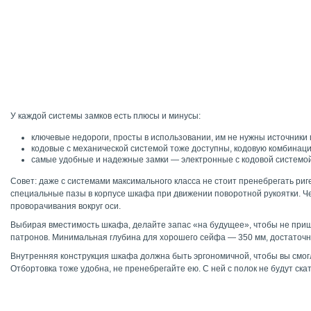
У каждой системы замков есть плюсы и минусы:
ключевые недороги, просты в использовании, им не нужны источники 
кодовые с механической системой тоже доступны, кодовую комбинаци
самые удобные и надежные замки — электронные с кодовой системой,
Совет: даже с системами максимального класса не стоит пренебрегать р
специальные пазы в корпусе шкафа при движении поворотной рукоятки. Че
проворачивания вокруг оси.
Выбирая вместимость шкафа, делайте запас «на будущее», чтобы не приш
патронов. Минимальная глубина для хорошего сейфа — 350 мм, достаточно
Внутренняя конструкция шкафа должна быть эргономичной, чтобы вы смог
Отбортовка тоже удобна, не пренебрегайте ею. С ней с полок не будут ск