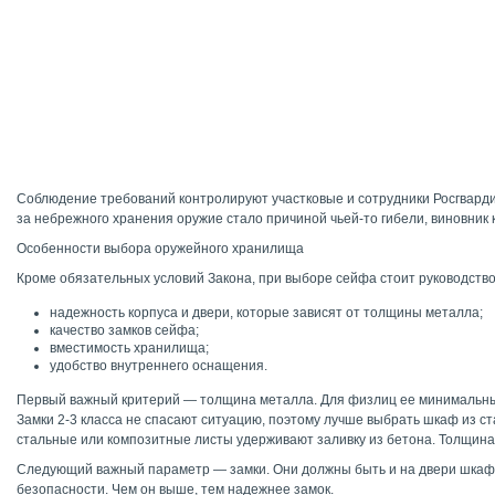
Соблюдение требований контролируют участковые и сотрудники Росгвардии
за небрежного хранения оружие стало причиной чьей-то гибели, виновник 
Особенности выбора оружейного хранилища
Кроме обязательных условий Закона, при выборе сейфа стоит руководств
надежность корпуса и двери, которые зависят от толщины металла;
качество замков сейфа;
вместимость хранилища;
удобство внутреннего оснащения.
Первый важный критерий — толщина металла. Для физлиц ее минимальный 
Замки 2-3 класса не спасают ситуацию, поэтому лучше выбрать шкаф из с
стальные или композитные листы удерживают заливку из бетона. Толщин
Следующий важный параметр — замки. Они должны быть и на двери шкафа, 
безопасности. Чем он выше, тем надежнее замок.