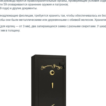
ым руководствуются правоохранительные органы, проверяющие условия сод
те 59 оговаривается хранение оружия и патронов;
 года) и другие документы.
инадлежащие физлицам, требуется хранить так, чтобы обеспечивалась их бе
тобы они были металлическими или деревянными с обивкой железом. Храни
для юрлиц — от 3 мм), два запирающихся замка с разными секретами. У шка
 мм в толщину.