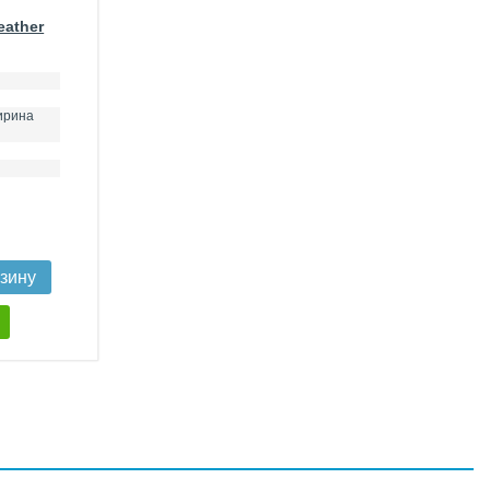
eather
ирина
рзину