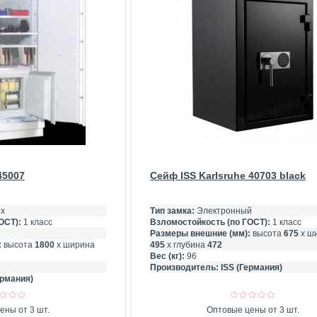
45007
Сейф ISS Karlsruhe 40703 black
х
Тип замка:
Электронный
ОСТ):
1 класс
Взломостойкость (по ГОСТ):
1 класс
Размеры внешние (мм):
высота
675
х ш
:
высота
1800
х ширина
495
х глубина
472
Вес (кг):
96
Производитель:
ISS (Германия)
ермания)
ены от 3 шт.
Оптовые цены от 3 шт.