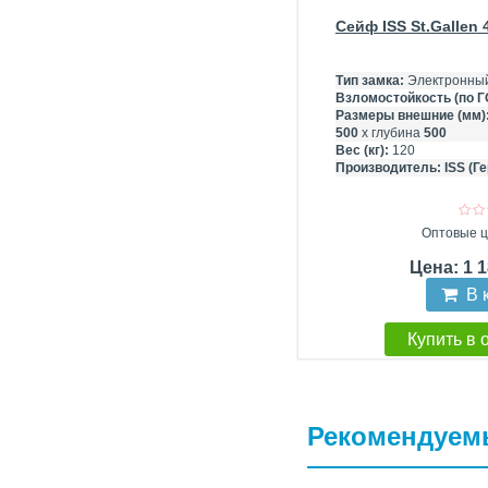
Сейф ISS St.Gallen 
Тип замка:
Электронны
Взломостойкость (по Г
Размеры внешние (мм)
500
х глубина
500
Вес (кг):
120
Производитель:
ISS (Г
Оптовые ц
Цена: 1 
В 
Купить в 
Рекомендуем