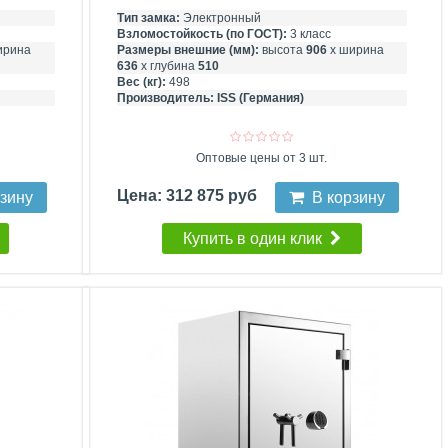
Тип замка:
Электронный
Взломостойкость (по ГОСТ):
3 класс
ирина
Размеры внешние (мм):
высота
906
х ширина
636
х глубина
510
Вес (кг):
498
Производитель:
ISS (Германия)
Оптовые цены от 3 шт.
Цена: 312 875 руб
рзину
В корзину
Купить в один клик