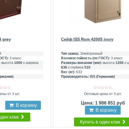
 grey
Сейф ISS Rom 42005 ivory
й
Тип замка:
Электронный
ОСТ):
3 класс
Взломостойкость (по ГОСТ):
3 класс
:
высота
1006
х ширина
Размеры внешние (мм):
высота
1206
х 
636
х глубина
510
Вес (кг):
633
ермания)
Производитель:
ISS (Германия)
ены от 3 шт.
Оптовые цены от 3 шт.
Цена: 1 986 851 руб
б
В корзину
В корзину
один клик
Купить в один клик