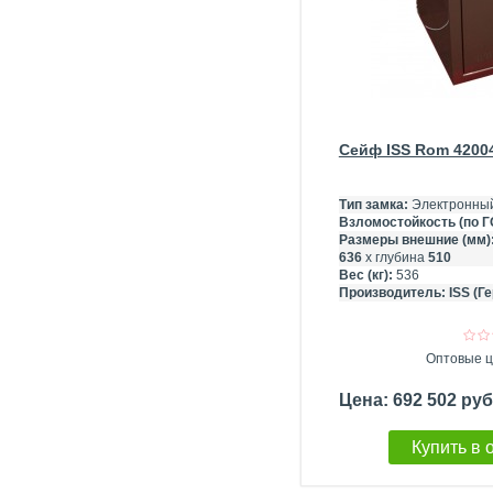
Сейф ISS Rom 42004
Тип замка:
Электронны
Взломостойкость (по Г
Размеры внешние (мм)
636
х глубина
510
Вес (кг):
536
Производитель:
ISS (Г
Оптовые ц
Цена: 692 502 ру
Купить в 