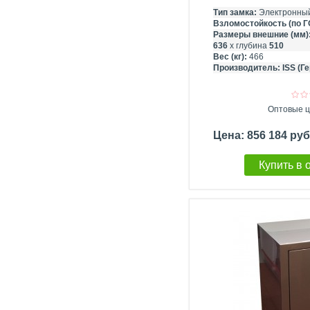
Тип замка:
Электронны
Взломостойкость (по Г
Размеры внешние (мм)
636
х глубина
510
Вес (кг):
466
Производитель:
ISS (Г
Оптовые ц
Цена: 856 184 ру
Купить в 