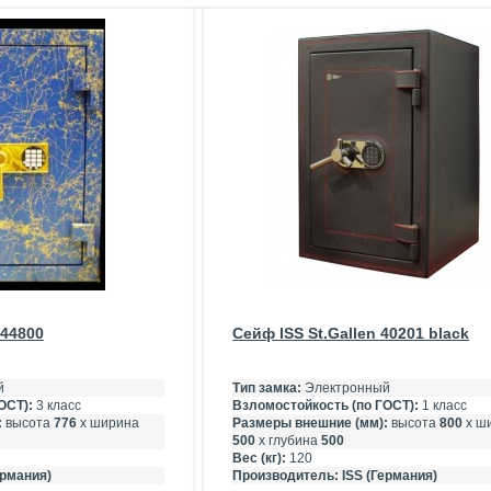
 44800
Сейф ISS St.Gallen 40201 black
й
Тип замка:
Электронный
ОСТ):
3 класс
Взломостойкость (по ГОСТ):
1 класс
:
высота
776
х ширина
Размеры внешние (мм):
высота
800
х ш
500
х глубина
500
Вес (кг):
120
ермания)
Производитель:
ISS (Германия)