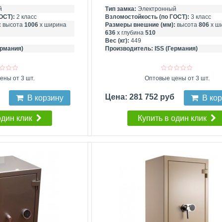
й
Тип замка:
Электронный
ОСТ):
2 класс
Взломостойкость (по ГОСТ):
3 класс
:
высота
1006
х ширина
Размеры внешние (мм):
высота
806
х ш
636
х глубина
510
Вес (кг):
449
ермания)
Производитель:
ISS (Германия)
ены от 3 шт.
Оптовые цены от 3 шт.
б
Цена: 281 752 руб
В корзину
В ко
один клик
Купить в один клик