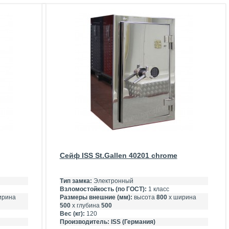
Сейф ISS St.Gallen 40201 chrome
Тип замка:
Электронный
Взломостойкость (по ГОСТ):
1 класс
ирина
Размеры внешние (мм):
высота
800
х ширина
500
х глубина
500
Вес (кг):
120
Производитель:
ISS (Германия)