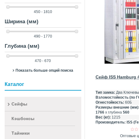
450 - 1810
Ширина (мм)
490 - 1770
Глубина (мм)
470 - 670
Показать больше опций поиска
Сейф ISS Hamburg 
Каталог
Тип замка:
Два Ключевы
Взломостойкость (по Г
Огнестойкость:
60Б
Сейфы
Размеры внешние (мм)
1766
х глубина
560
Вес (кг):
1215
Кэшбоксы
Производитель:
ISS (Г
Тайники
Оптовые ц