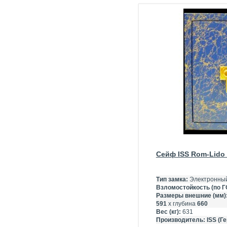
Сейф ISS Rom-Lido
Тип замка:
Электронны
Взломостойкость (по Г
Размеры внешние (мм)
591
х глубина
660
Вес (кг):
631
Производитель:
ISS (Г