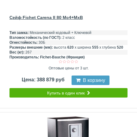
Сейф Fichet Carena II 80 Mc4+MxB
Тип замка:
Механический кодовый + Ключевой
Взломостойкость (по ГОСТ):
2 класс
Огнестойкость:
30Б
Размеры внешние (мм):
высота
620
х ширина
555
х глубина
520
Вес (кг):
267
Производитель:
Fichet-Bauche (Франция)
Оптовые цены от 3 шт.
Цена: 388 879 руб
В корзину
Купить в один клик