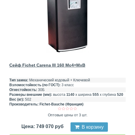
Сейф Fichet Carena III 160 Mc4+MxB
Тип замка:
Механический кодовый + Ключевой
Взломостойкость (по ГОСТ):
3 класс
Огнестойкость:
30Б
Размеры внешние (мм):
высота
1140
х ширина
555
х глубина
520
Вес (кг):
502
Производитель:
Fichet-Bauche (Франция)
Оптовые цены от 3 шт.
Цена: 749 070 руб
В корзину