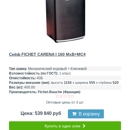
Сейф FICHET CARENA I 160 MxB+MC4
Тип замка:
Механический кодовый + Ключевой
Взломостойкость (по ГОСТ):
1 класс
Огнестойкость:
40Б
Размеры внешние (мм):
высота
1150
х ширина
555
х глубина
520
Вес (кг):
400.00
Производитель:
Fichet-Bauche (Франция)
Оптовые цены от 3 шт.
Цена: 539 840 руб
В корзину
Купить в один клик