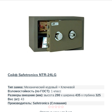
Сейф Safetronics NTR-24LG
Тип замка:
Механический кодовый + Ключевой
Взломостойкость (по ГОСТ):
1 класс
Размеры внешние (мм):
высота
290
х ширина
435
х глубина
325
Вес (кг):
43
Производитель:
Safetronics (Словакия)