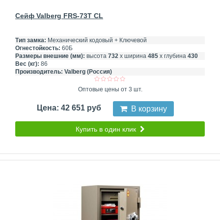
Сейф Valberg FRS-73T CL
Тип замка:
Механический кодовый + Ключевой
Огнестойкость:
60Б
Размеры внешние (мм):
высота
732
х ширина
485
х глубина
430
Вес (кг):
86
Производитель:
Valberg (Россия)
Оптовые цены от 3 шт.
Цена: 42 651 руб
В корзину
Купить в один клик