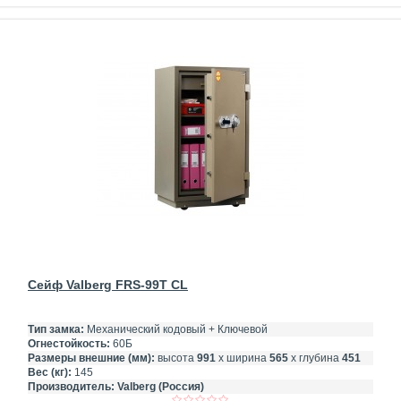
Сейф Valberg FRS-99T CL
Тип замка:
Механический кодовый + Ключевой
Огнестойкость:
60Б
Размеры внешние (мм):
высота
991
х ширина
565
х глубина
451
Вес (кг):
145
Производитель:
Valberg (Россия)