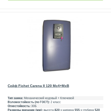
Сейф Fichet Carena II 120 Mc4+MxB
Тип замка:
Механический кодовый + Ключевой
Взломостойкость (по ГОСТ):
2 класс
Огнестойкость:
30Б
Размеры внешние (мм):
высота
820
х ширина
555
х глубина
520