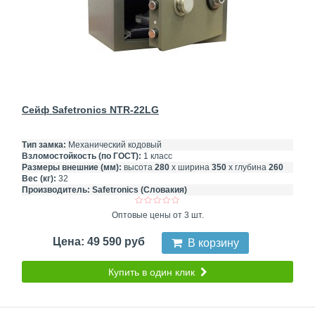
Сейф Safetronics NTR-22LG
Тип замка:
Механический кодовый
Взломостойкость (по ГОСТ):
1 класс
Размеры внешние (мм):
высота
280
х ширина
350
х глубина
260
Вес (кг):
32
Производитель:
Safetronics (Словакия)
Оптовые цены от 3 шт.
Цена: 49 590 руб
В корзину
Купить в один клик