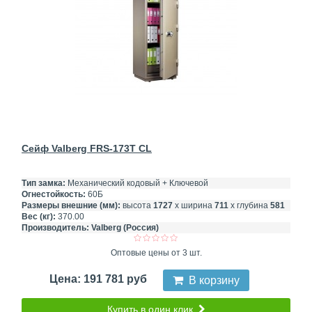
Сейф Valberg FRS-173T CL
Тип замка:
Механический кодовый + Ключевой
Огнестойкость:
60Б
Размеры внешние (мм):
высота
1727
х ширина
711
х глубина
581
Вес (кг):
370.00
Производитель:
Valberg (Россия)
Оптовые цены от 3 шт.
Цена: 191 781 руб
В корзину
Купить в один клик