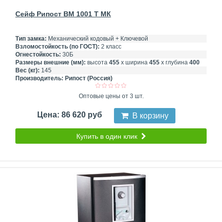
Сейф Рипост BМ 1001 Т МК
Тип замка:
Механический кодовый + Ключевой
Взломостойкость (по ГОСТ):
2 класс
Огнестойкость:
30Б
Размеры внешние (мм):
высота
455
х ширина
455
х глубина
400
Вес (кг):
145
Производитель:
Рипост (Россия)
Оптовые цены от 3 шт.
Цена: 86 620 руб
В корзину
Купить в один клик