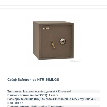
Сейф Safetronics NTR-39MLGS
Тип замка:
Механический кодовый + Ключевой
Взломостойкость (по ГОСТ):
1 класс
Размеры внешние (мм):
высота
435
х ширина
435
х глубина
435
Вес (кг):
67
Производитель:
Safetronics (Словакия)