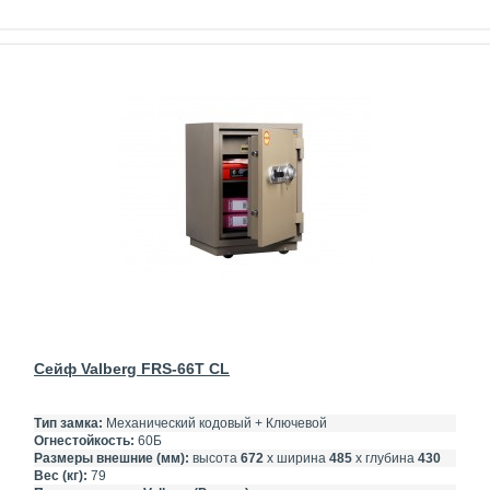
Сейф Valberg FRS-66T CL
Тип замка:
Механический кодовый + Ключевой
Огнестойкость:
60Б
Размеры внешние (мм):
высота
672
х ширина
485
х глубина
430
Вес (кг):
79