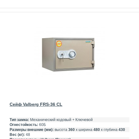
Сейф Valberg FRS-36 CL
Тип замка:
Механический кодовый + Ключевой
Огнестойкость:
60Б
Размеры внешние (мм):
высота
360
х ширина
480
х глубина
430
Вес (кг):
48