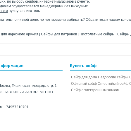
их, по выбору сейфов, интернет-магазинов в рунете.
одажам осуществляется менеджерами без выходных.
авим
пулеулавливатель
ватель по низкой цене, но нет времени выбирать? Обратитесь к нашим консу
для нарезного оружия
|
Сейфы для патронов
|
Пистолетные сейфы
|
Сейфы д
информация
Купить сейф
Сейф для дома
Недорогие сейфы
Офисный сейф
Огнестойкий сейф
Москва, Тишинская площадь, стр. 1
Cейф с электронным замком
ЫСТАВОЧНЫЙ ЗАЛ ВРЕМЕННО
ам:
+74957210701