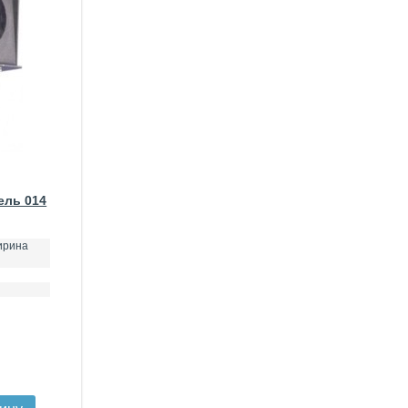
ель 014
ирина