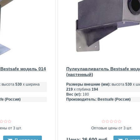
Bestsafe модель 014
Пулеулавливатель Bestsafe мод
(настенный)
:
высота
530
х ширина
Размеры внешние (мм):
высота
530
х ш
219
х глубина
194
Вес (кг):
180
fe (Россия)
Производитель:
Bestsafe (Россия)
ены от 3 шт.
Оптовые цены от 3 шт.
Цена: 26 600 руб