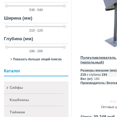
530 - 540
Ширина (мм)
210 - 220
Глубина (мм)
190 - 200
Пулеулавливатель 
Показать больше опций поиска
(напольный)
Каталог
Размеры внешние (мм)
219
х глубина
194
Вес (кг):
180
Производитель:
Bestsa
Сейфы
Кэшбоксы
Оптовые ц
Тайники
Цена: 30 248 руб