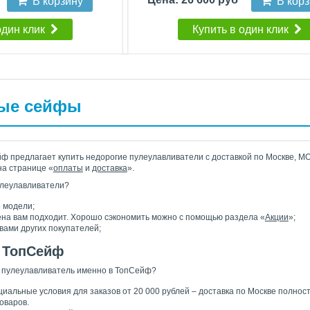
В корзину
В кор
один клик
Купить в один клик
ые сейфы
 предлагает купить недорогие пулеулавливатели с доставкой по Москве, МО
на странице «
оплаты
и
доставка
».
улеулавливатели?
 модели;
ена вам подходит. Хорошо сэкономить можно с помощью раздела «
Акции
»;
вами других покупателей;
 ТопСейф
 пулеулавливатель именно в ТопСейф?
циальные условия для заказов от 20 000 рублей – доставка по Москве полнос
оваров.