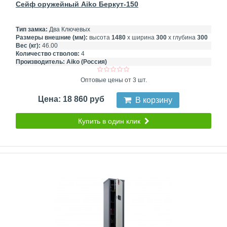
Сейф оружейный Aiko Беркут-150
Тип замка:
Два Ключевых
Размеры внешние (мм):
высота
1480
х ширина
300
х глубина
300
Вес (кг):
46.00
Количество стволов:
4
Производитель:
Aiko (Россия)
Оптовые цены от 3 шт.
Цена: 18 860 руб
В корзину
Купить в один клик