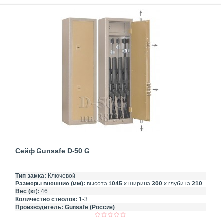
Сейф Gunsafe D-50 G
Тип замка:
Ключевой
Размеры внешние (мм):
высота
1045
х ширина
300
х глубина
210
Вес (кг):
46
Количество стволов:
1-3
Производитель:
Gunsafe (Россия)