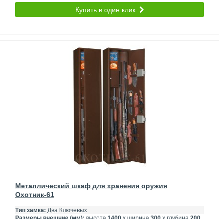
Купить в один клик
Металлический шкаф для хранения оружия
Охотник-61
Тип замка:
Два Ключевых
Размеры внешние (мм):
высота
1400
х ширина
300
х глубина
200