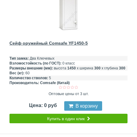
Сейф оружейный Comsafe YF1450-5
Тип замка:
Два Ключевых
Взломостойкость (по ГОСТ):
0 класс
Размеры внешние (мм):
высота
1450
х ширина
300
х глубина
300
Вес (кг):
60
Количество стволов:
5
Производитель:
Comsafe (Китай)
Оптовые цены от 3 шт.
Цена: 0 руб
В корзину
Купить в один клик