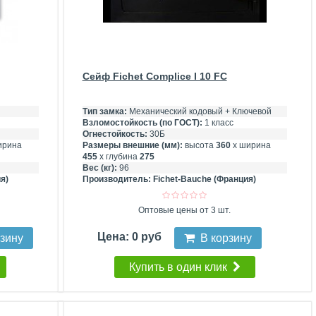
Сейф Fichet Complice I 10 FC
Тип замка:
Механический кодовый + Ключевой
Взломостойкость (по ГОСТ):
1 класс
Огнестойкость:
30Б
ирина
Размеры внешние (мм):
высота
360
х ширина
455
х глубина
275
Вес (кг):
96
я)
Производитель:
Fichet-Bauche (Франция)
Оптовые цены от 3 шт.
Цена: 0 руб
рзину
В корзину
Купить в один клик