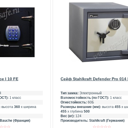
e I 10 FE
Сейф Stahlkraft Defender Pro 014
й
Тип замка:
Электронный
ОСТ):
1 класс
Взломостойкость (по ГОСТ):
1 класс
Огнестойкость:
60Б
:
высота
360
х ширина
Размеры внешние (мм):
высота
455
х ш
455
х глубина
500
Вес (кг):
124
-Bauche (Франция)
Производитель:
Stahlkraft (Германия)