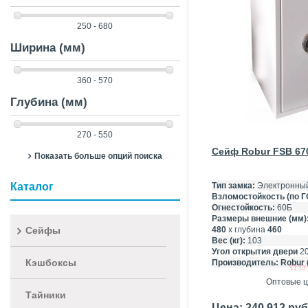
250 - 680
Ширина (мм)
360 - 570
Глубина (мм)
270 - 550
Сейф Robur FSB 67
Показать больше опций поиска
Каталог
Тип замка:
Электронны
Взломостойкость (по Г
Огнестойкость:
60Б
Размеры внешние (мм)
Сейфы
480
х глубина
460
Вес (кг):
103
Угол открытия двери
2
Кэшбоксы
Производитель:
Robur 
Оптовые ц
Тайники
Цена: 240 912 ру