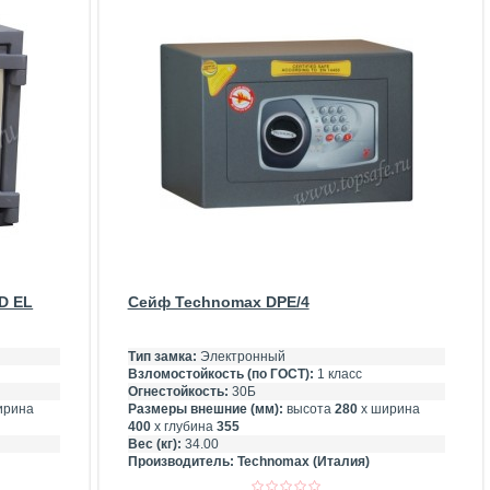
 D EL
Сейф Technomax DPE/4
Тип замка:
Электронный
Взломостойкость (по ГОСТ):
1 класс
Огнестойкость:
30Б
ирина
Размеры внешние (мм):
высота
280
х ширина
400
х глубина
355
Вес (кг):
34.00
Производитель:
Technomax (Италия)