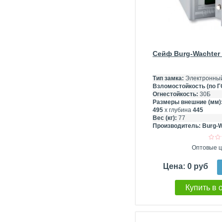
Сейф Burg-Wachter 
Тип замка:
Электронны
Взломостойкость (по Г
Огнестойкость:
30Б
Размеры внешние (мм)
495
х глубина
445
Вес (кг):
77
Производитель:
Burg-W
Оптовые ц
Цена: 0 руб
Купить в 