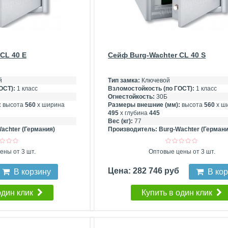
CL 40 E
Сейф Burg-Wachter CL 40 S
й
Тип замка:
Ключевой
ОСТ):
1 класс
Взломостойкость (по ГОСТ):
1 класс
Огнестойкость:
30Б
:
высота
560
х ширина
Размеры внешние (мм):
высота
560
х ш
495
х глубина
445
Вес (кг):
77
achter (Германия)
Производитель:
Burg-Wachter (Германи
ены от 3 шт.
Оптовые цены от 3 шт.
Цена: 282 746 руб
В корзину
В ко
один клик
Купить в один клик