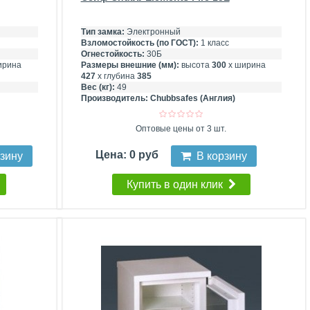
Тип замка:
Электронный
Взломостойкость (по ГОСТ):
1 класс
Огнестойкость:
30Б
ирина
Размеры внешние (мм):
высота
300
х ширина
427
х глубина
385
Вес (кг):
49
Производитель:
Chubbsafes (Англия)
Оптовые цены от 3 шт.
Цена: 0 руб
рзину
В корзину
Купить в один клик