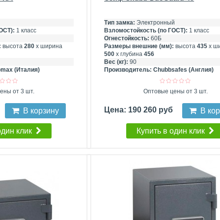
Тип замка:
Электронный
ОСТ):
1 класс
Взломостойкость (по ГОСТ):
1 класс
Огнестойкость:
60Б
:
высота
280
х ширина
Размеры внешние (мм):
высота
435
х ш
500
х глубина
456
Вес (кг):
90
omax (Италия)
Производитель:
Chubbsafes (Англия)
ены от 3 шт.
Оптовые цены от 3 шт.
Цена: 190 260 руб
В корзину
В ко
один клик
Купить в один клик