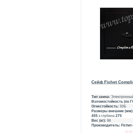
Сейф Fichet Complic
Тип замка:
Электронны
Взломостойкость (по Г
Огнестойкость:
30Б
Размеры внешние (мм)
455
х глубина
275
Вес (кг):
96
Производитель:
Fichet