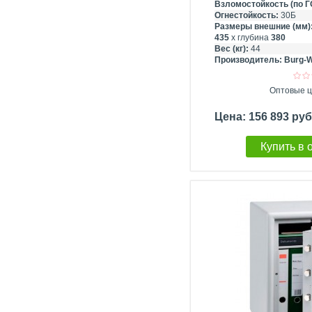
Взломостойкость (по Г
Огнестойкость:
30Б
Размеры внешние (мм)
435
х глубина
380
Вес (кг):
44
Производитель:
Burg-W
Оптовые ц
Цена: 156 893 ру
Купить в 