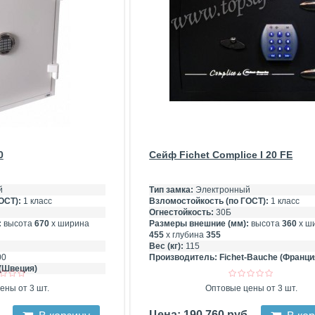
0
Сейф Fichet Complice I 20 FE
й
Тип замка:
Электронный
ОСТ):
1 класс
Взломостойкость (по ГОСТ):
1 класс
Огнестойкость:
30Б
:
высота
670
х ширина
Размеры внешние (мм):
высота
360
х ш
455
х глубина
355
Вес (кг):
115
00
Производитель:
Fichet-Bauche (Франци
(Швеция)
ены от 3 шт.
Оптовые цены от 3 шт.
б
Цена: 190 760 руб