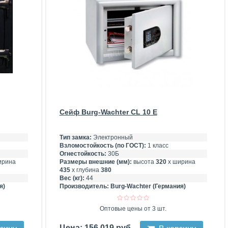
Сейф Burg-Wachter CL 10 E
Тип замка:
Электронный
Взломостойкость (по ГОСТ):
1 класс
Огнестойкость:
30Б
ирина
Размеры внешние (мм):
высота
320
х ширина
435
х глубина
380
Вес (кг):
44
я)
Производитель:
Burg-Wachter (Германия)
Оптовые цены от 3 шт.
Цена: 156 019 руб