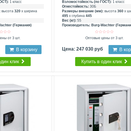
ОСТ):
1 класс
Взломостойкость (по ГОСТ):
1 класс
Огнестойкость:
30Б
:
высота
320
х ширина
Размеры внешние (мм):
высота
360
х ш
495
х глубина
445
Вес (кг):
55
achter (Германия)
Производитель:
Burg-Wachter (Германи
ены от 3 шт.
Оптовые цены от 3 шт.
б
Цена: 247 030 руб
В корзину
В ко
один клик
Купить в один клик