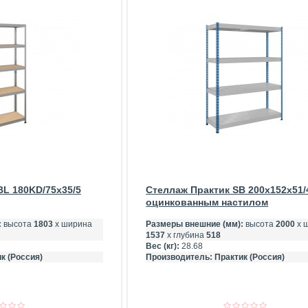
BL 180KD/75x35/5
Стеллаж Практик SB 200x152x51/
оцинкованным настилом
:
высота
1803
х ширина
Размеры внешние (мм):
высота
2000
х 
1537
х глубина
518
Вес (кг):
28.68
к (Россия)
Производитель:
Практик (Россия)