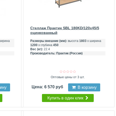
Стеллаж Практик SBL 180KD/120x45/5
оцинкованный
ширина
Размеры внешние (мм):
высота
1803
х ширина
1200
х глубина
450
Вес (кг):
22.4
Производитель:
Практик (Россия)
Оптовые цены от 3 шт.
Цена: 6 570 руб
зину
В корзину
Купить в один клик