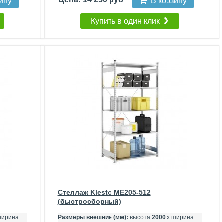
зину
В корзину
Купить в один клик
Стеллаж Klesto ME205-512
(быстросборный)
ширина
Размеры внешние (мм):
высота
2000
х ширина