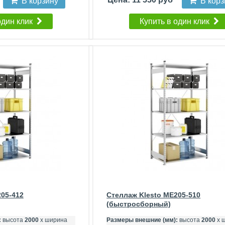
В корзину
В кор
один клик
Купить в один клик
205-412
Стеллаж Klesto ME205-510
(быстросборный)
:
высота
2000
х ширина
Размеры внешние (мм):
высота
2000
х 