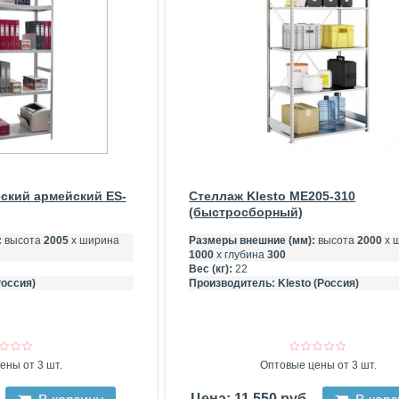
ский армейский ES-
Стеллаж Klesto ME205-310
(быстросборный)
:
высота
2005
х ширина
Размеры внешние (мм):
высота
2000
х 
1000
х глубина
300
Вес (кг):
22
Россия)
Производитель:
Klesto (Россия)
ены от 3 шт.
Оптовые цены от 3 шт.
Цена: 11 550 руб