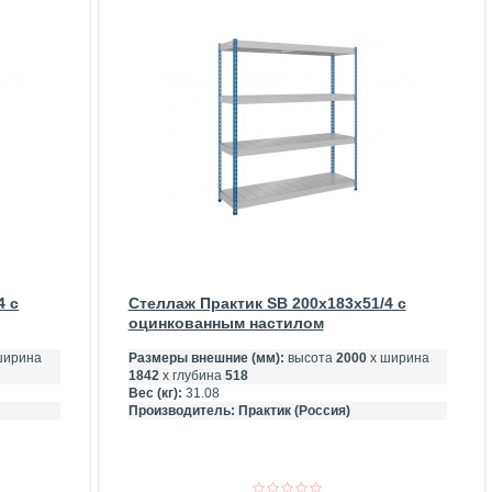
4 c
Стеллаж Практик SB 200x183x51/4 c
оцинкованным настилом
ширина
Размеры внешние (мм):
высота
2000
х ширина
1842
х глубина
518
Вес (кг):
31.08
Производитель:
Практик (Россия)