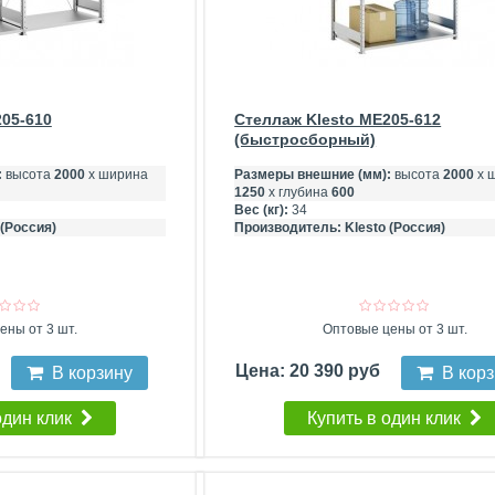
205-610
Стеллаж Klesto ME205-612
(быстросборный)
:
высота
2000
х ширина
Размеры внешние (мм):
высота
2000
х 
1250
х глубина
600
Вес (кг):
34
 (Россия)
Производитель:
Klesto (Россия)
ены от 3 шт.
Оптовые цены от 3 шт.
Цена: 20 390 руб
В корзину
В кор
один клик
Купить в один клик