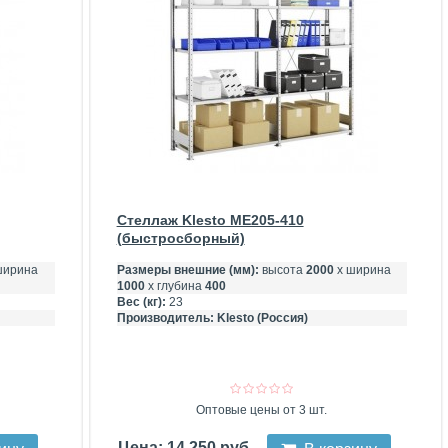
Стеллаж Klesto ME205-410
(быстросборный)
ширина
Размеры внешние (мм):
высота
2000
х ширина
1000
х глубина
400
Вес (кг):
23
Производитель:
Klesto (Россия)
Оптовые цены от 3 шт.
Цена: 14 250 руб