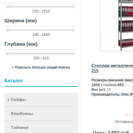
220 - 2510
Ширина (мм)
100 - 1850
Глубина (мм)
250 - 610
Стеллаж металличе
Показать больше опций поиска
215
Каталог
Размеры внешние (мм)
1004
х глубина
603
Вес (кг):
15
Производитель:
Onix (
Сейфы
Кэшбоксы
Оптовые ц
Тайники
Цена: 3 597 руб