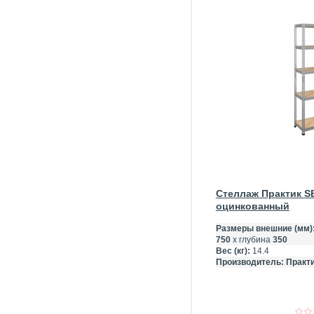
Стеллаж Практик S
оцинкованный
Размеры внешние (мм)
750
х глубина
350
Вес (кг):
14.4
Производитель:
Практи