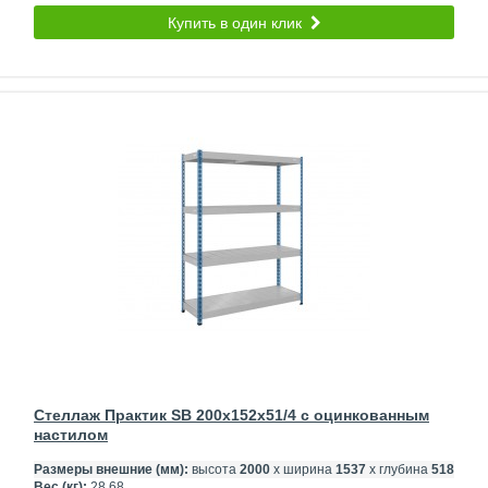
Купить в один клик
Стеллаж Практик SB 200x152x51/4 c оцинкованным
настилом
Размеры внешние (мм):
высота
2000
х ширина
1537
х глубина
518
Вес (кг):
28.68