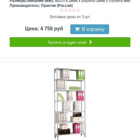
Размеры внешние (мм):
высота
1850
х ширина
1000
х глубина
400
Производитель:
Практик (Россия)
Оптовые цены от 3 шт.
Цена: 4 756 руб
В корзину
Купить в один клик