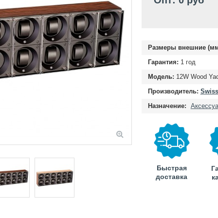
Опт: 0 руб
Размеры внешние (мм
Гарантия:
1 год
Модель:
12W Wood Yach
Производитель:
Swis
Назначение:
Аксессу
Быстрая
Г
доставка
к