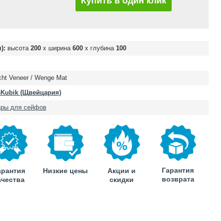
Купить в один клик
):
высота
200
х ширина
600
х глубина
100
t Veneer / Wenge Mat
sKubik (Щвейцария)
ары для сейфов
Гарантия
арантия
Низкие цены
Акции и
возврата
ачества
скидки