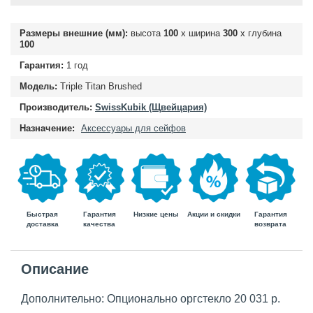
Размеры внешние (мм):
высота
100
х ширина
300
х глубина
100
Гарантия:
1 год
Модель:
Triple Titan Brushed
Производитель:
SwissKubik (Щвейцария)
Назначение:
Аксессуары для сейфов
Быстрая
Гарантия
Гарантия
Низкие цены
Акции и скидки
доставка
возврата
качества
Описание
Дополнительно: Опционально оргстекло 20 031 р.