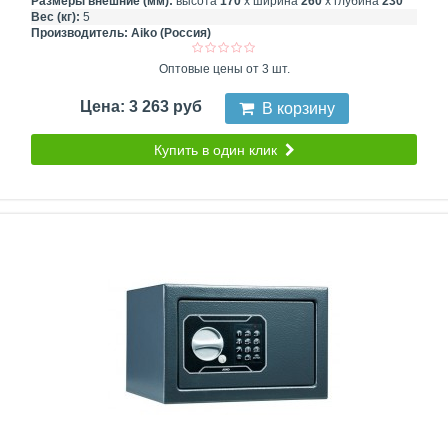
Размеры внешние (мм):
высота
170
х ширина
260
х глубина
230
Вес (кг):
5
Производитель:
Aiko (Россия)
Оптовые цены от 3 шт.
Цена: 3 263 руб
В корзину
Купить в один клик