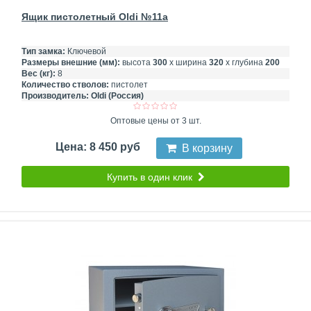
Ящик пистолетный Oldi №11a
Тип замка:
Ключевой
Размеры внешние (мм):
высота
300
х ширина
320
х глубина
200
Вес (кг):
8
Количество стволов:
пистолет
Производитель:
Oldi (Россия)
Оптовые цены от 3 шт.
Цена: 8 450 руб
В корзину
Купить в один клик