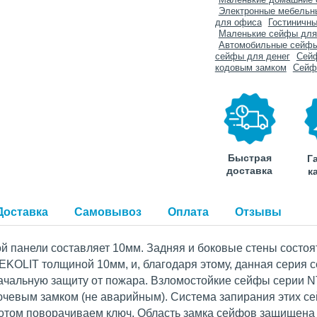
Электронные мебельн
для офиса
Гостиничн
Маленькие сейфы для
Автомобильные сейфы
сейфы для денег
Сейф
кодовым замком
Сейф
Быстрая
Г
доставка
к
Доставка
Самовывоз
Оплата
Отзывы
 панели составляет 10мм. Задняя и боковые стены состоят
OLIT толщиной 10мм, и, благодаря этому, данная серия с
ачальную защиту от пожара. Взломостойкие сейфы серии 
ючевым замком (не аварийным). Система запирания этих се
потом поворачиваем ключ. Область замка сейфов защищена 