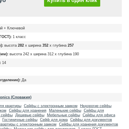
уб
Купить в один клик
й + Ключевой
ГОСТ):
1 класс
):
высота
282
х ширина
352
х глубина
257
мм):
высота
242
х ширина
312
х глубина
190
:
14
отделение):
Да
ronics (Словакия)
ля квартиры
Сейфы с электронным замком
Недорогие сейфы
ком
Сейфы для хранения
Маленькие сейфы
Сейфы для
 сейфы
Дешевые сейфы
Мебельные сейфы
Сейфы для офиса
Гостиничные сейфы
Сейф для дома
Сейфы для документов
вартиры с электронным замком
Сейфы для хранения документов
 сейфы
Маленькие сейфы для документов
1 класс ГОСТ