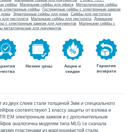
ые сейфы
Маленькие сейфы для офиса
Металлические сейфы
ые электронные сейфы
Гостиничные сейфы с электронным замком
 дома
Электронные сейфы для дома
Сейфы для пистолета
 для пистолета
Маленькие сейфы для пистолета
Домашние
ы с электронным замком для документов
Маленькие сейфы с
ы металлические для документов
Гарантия
арантия
Низкие цены
Акции и
возврата
ачества
скидки
 из двух слоев стали толщиной 3мм и специального
ейфов соответствуют 1 классу защиты от взлома и
NTR EM электронным замком и с дополнительным
йфов аналогична моделям типа MLG т.е сначала
двумя пластинами из маргонцевистой стали,