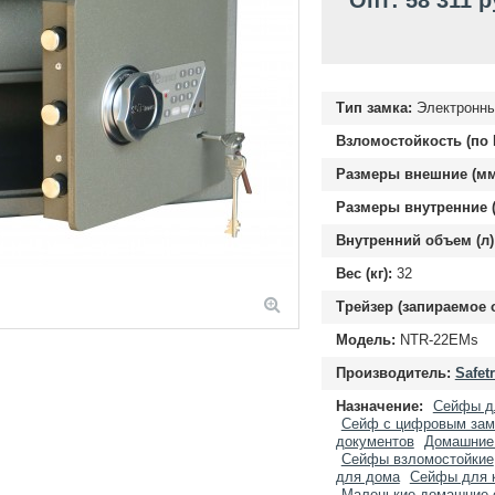
Опт: 58 311 р
Тип замка:
Электронны
Взломостойкость (по 
Размеры внешние (мм
Размеры внутренние (
Внутренний объем (л)
Вес (кг):
32
Трейзер (запираемое 
Модель:
NTR-22EMs
Производитель:
Safet
Назначение:
Сейфы д
Сейф с цифровым зам
документов
Домашние
Сейфы взломостойкие
для дома
Сейфы для к
Маленькие домашние