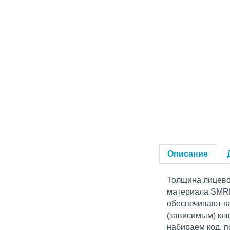
Описание
Толщина лицевой
материала SMREK
обеспечивают н
(зависимым) кл
набираем код, 