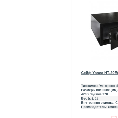
Сейф Yosec HT-20E
Тип замка:
Электронный
Размеры внешние (мм)
420
х глубина
370
Вес (кг):
12
Внутренняя отделка:
С
Производитель:
Yosec 