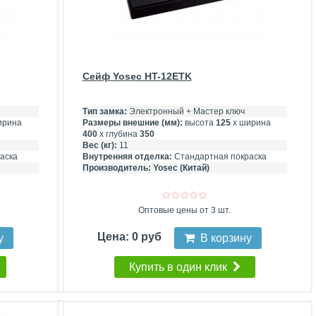
Сейф Yosec HT-12ETK
Тип замка:
Электронный + Мастер ключ
ирина
Размеры внешние (мм):
высота
125
х ширина
400
х глубина
350
Вес (кг):
11
аска
Внутренняя отделка:
Стандартная покраска
Производитель:
Yosec (Китай)
Оптовые цены от 3 шт.
Цена: 0 руб
у
В корзину
Купить в один клик