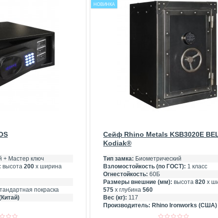
НОВИНКА
OS
Сейф Rhino Metals KSB3020E BE
Kodiak®
 + Мастер ключ
Тип замка:
Биометрический
:
высота
200
х ширина
Взломостойкость (по ГОСТ):
1 класс
Огнестойкость:
60Б
Размеры внешние (мм):
высота
820
х ш
тандартная покраска
575
х глубина
560
(Китай)
Вес (кг):
117
Производитель:
Rhino Ironworks (США)