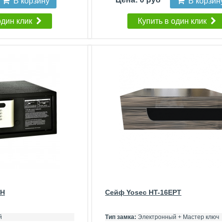
В корзину
В корзин
один клик
Купить в один клик
IH
Сейф Yosec HT-16EPT
й
Тип замка:
Электронный + Мастер ключ