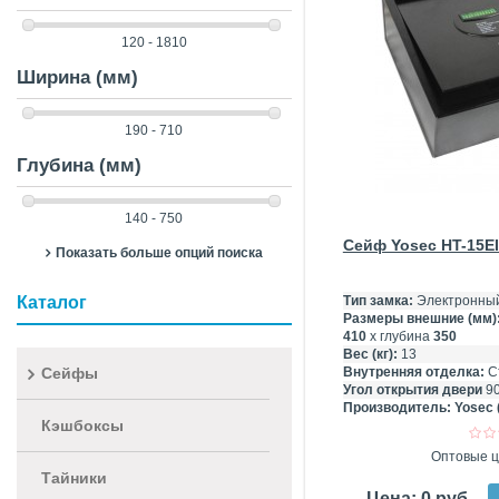
120 - 1810
Ширина (мм)
190 - 710
Глубина (мм)
140 - 750
Сейф Yosec HT-15E
Показать больше опций поиска
Каталог
Тип замка:
Электронный
Размеры внешние (мм)
410
х глубина
350
Вес (кг):
13
Сейфы
Внутренняя отделка:
С
Угол открытия двери
9
Производитель:
Yosec 
Кэшбоксы
Оптовые ц
Тайники
Цена: 0 руб