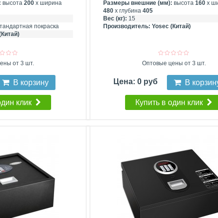
:
высота
200
х ширина
Размеры внешние (мм):
высота
160
х ш
480
х глубина
405
Вес (кг):
15
тандартная покраска
Производитель:
Yosec (Китай)
(Китай)
ены от 3 шт.
Оптовые цены от 3 шт.
Цена: 0 руб
В корзину
В корзин
один клик
Купить в один клик