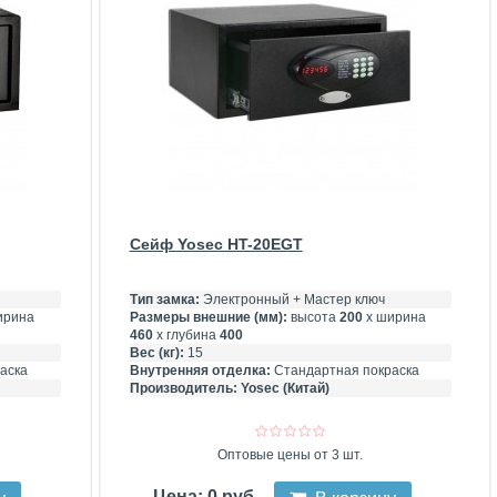
Сейф Yosec HT-20EGT
Тип замка:
Электронный + Мастер ключ
ирина
Размеры внешние (мм):
высота
200
х ширина
460
х глубина
400
Вес (кг):
15
аска
Внутренняя отделка:
Стандартная покраска
Производитель:
Yosec (Китай)
Оптовые цены от 3 шт.
Цена: 0 руб