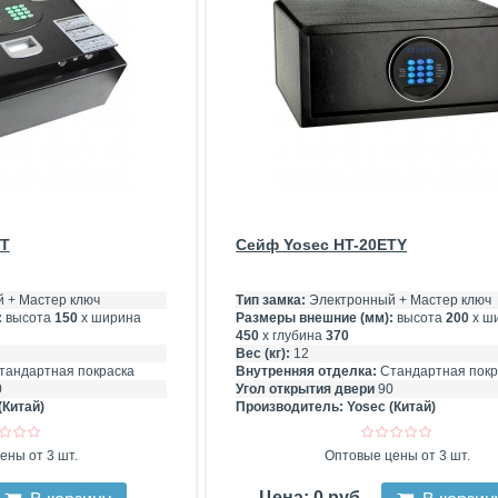
IT
Сейф Yosec HT-20ETY
 + Мастер ключ
Тип замка:
Электронный + Мастер ключ
:
высота
150
х ширина
Размеры внешние (мм):
высота
200
х ш
450
х глубина
370
Вес (кг):
12
тандартная покраска
Внутренняя отделка:
Стандартная покр
0
Угол открытия двери
90
(Китай)
Производитель:
Yosec (Китай)
ены от 3 шт.
Оптовые цены от 3 шт.
Цена: 0 руб