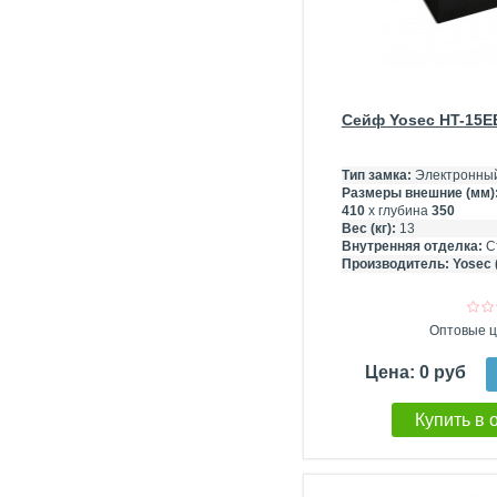
Сейф Yosec HT-15
Тип замка:
Электронный
Размеры внешние (мм)
410
х глубина
350
Вес (кг):
13
Внутренняя отделка:
С
Производитель:
Yosec 
Оптовые ц
Цена: 0 руб
Купить в 