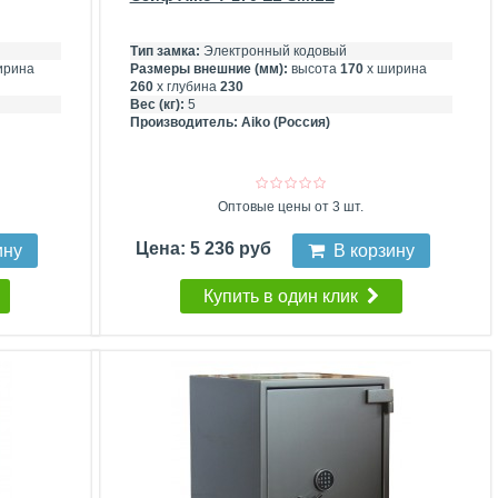
Тип замка:
Электронный кодовый
ирина
Размеры внешние (мм):
высота
170
х ширина
260
х глубина
230
Вес (кг):
5
Производитель:
Aiko (Россия)
Оптовые цены от 3 шт.
Цена: 5 236 руб
ину
В корзину
Купить в один клик