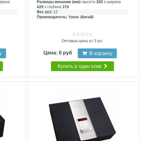
ирина
Размеры внешние (мм):
высота
200
х ширина
420
х глубина
370
Вес (кг):
12
Производитель:
Yosec (Китай)
Оптовые цены от 3 шт.
Цена: 0 руб
у
В корзину
Купить в один клик