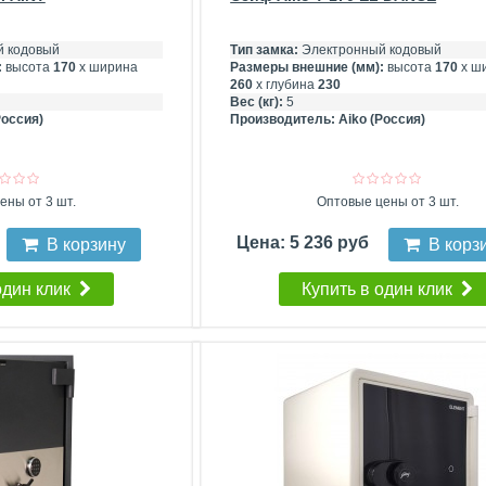
 кодовый
Тип замка:
Электронный кодовый
:
высота
170
х ширина
Размеры внешние (мм):
высота
170
х ш
260
х глубина
230
Вес (кг):
5
Россия)
Производитель:
Aiko (Россия)
ены от 3 шт.
Оптовые цены от 3 шт.
Цена: 5 236 руб
В корзину
В корз
один клик
Купить в один клик