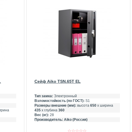
L
Сейф Aiko TSN.65T EL
Тип замка:
Электронный
Взломостойкость (по ГОСТ):
S1
Размеры внешние (мм):
высота
650
х ширина
ирина
435
х глубина
360
Вес (кг):
28
Производитель:
Aiko (Россия)