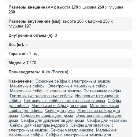
Размеры внешние (мм):
высота
170
х ширина
260
х глубина
230
Размеры внутренние (мм):
высота
168
х ширина
258
х
глубина
197
Внутренний объем (л):
8
Вес (кг):
5
Гарантия:
1 год
Модель:
T-170
Производитель:
Aiko (Россия)
Назначение:
Офисные сейфы с электронным замком
Мебельные сейфы
Электронные мебельные сейфы
Мебельные сейфы с кодовым замком
Гостиничные сейфы
Гостиничные электронные сейфы
Недорогие гостиничные
сейфы
Гостиничные сейфы с электронным замком
Сейфы
для офиса
Маленькие сейфы для офиса
Металлические
сейфы для офиса
Сейф для дома
Маленькие сейфы для
дома
Недорогие сейфы для дома
Электронные сейфы для
дома
Сейфы для документов для дома
Сейфы для квартиры
Сейфы для квартиры недорого
Сейфы для квартиры с
электронным замком
Сейфы металлические
Маленькие
мебельные сейфы
Сейфы с электронным замком для