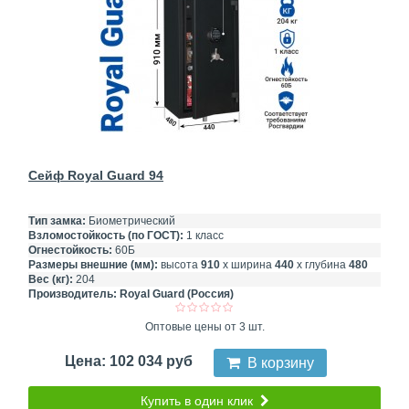
Сейф Royal Guard 94
Тип замка:
Биометрический
Взломостойкость (по ГОСТ):
1 класс
Огнестойкость:
60Б
Размеры внешние (мм):
высота
910
х ширина
440
х глубина
480
Вес (кг):
204
Производитель:
Royal Guard (Россия)
Оптовые цены от 3 шт.
Цена: 102 034 руб
В корзину
Купить в один клик