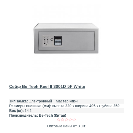
Сейф Be-Tech Keel II 3001D-5F White
Тип замка:
Электронный + Мастер ключ
Размеры внешние (мм):
высота
220
х ширина
495
х глубина
350
Вес (кг):
14.1
Производитель:
Be-Tech (Китай)
Оптовые цены от 3 шт.