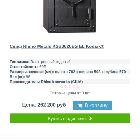
Сейф Rhino Metals KSB3020EG EL Kodiak®
Тип замка:
Электронный кодовый
Огнестойкость:
60Б
Размеры внешние (мм):
высота
762
х ширина
508
х глубина
570
Вес (кг):
98
Производитель:
Rhino Ironworks (США)
Оптовые цены от 3 шт.
Цена: 262 200 руб
В корзину
Купить в один клик