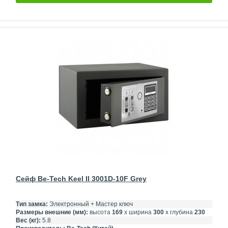
Сейф Be-Tech Keel II 3001D-10F Grey
Тип замка:
Электронный + Мастер ключ
Размеры внешние (мм):
высота
169
х ширина
300
х глубина
230
Вес (кг):
5.8