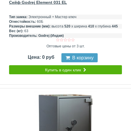
Сейф Godrej Element 031 EL
Тип замка:
Электронный + Мастер ключ
Огнестойкость:
60Б
Размеры внешние (мм):
высота
520
х ширина
410
х глубина
445
Вес (кг):
63
Производитель:
Godrej (Индия)
Оптовые цены от 3 шт.
Цена: 0 руб
В корзину
Купить в один клик