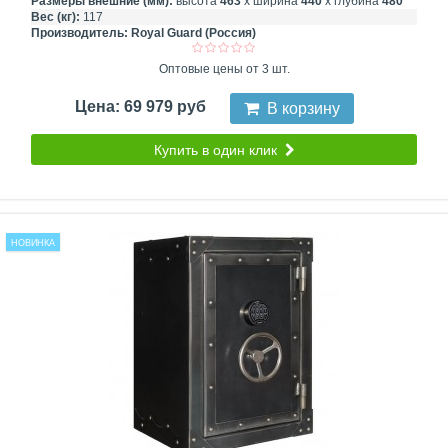
Размеры внешние (мм):
высота
463
х ширина
440
х глубина
480
Вес (кг):
117
Производитель:
Royal Guard (Россия)
Оптовые цены от 3 шт.
Цена: 69 979 руб
В корзину
Купить в один клик
НОВИНКА