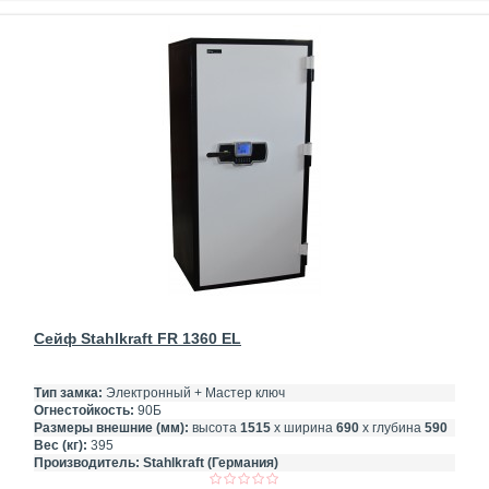
Сейф Stahlkraft FR 1360 EL
Тип замка:
Электронный + Мастер ключ
Огнестойкость:
90Б
Размеры внешние (мм):
высота
1515
х ширина
690
х глубина
590
Вес (кг):
395
Производитель:
Stahlkraft (Германия)