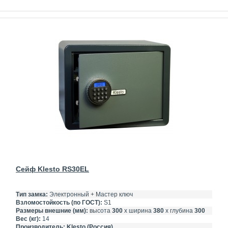
Сейф Klesto RS30EL
Тип замка:
Электронный + Мастер ключ
Взломостойкость (по ГОСТ):
S1
Размеры внешние (мм):
высота
300
х ширина
380
х глубина
300
Вес (кг):
14
Производитель:
Klesto (Россия)