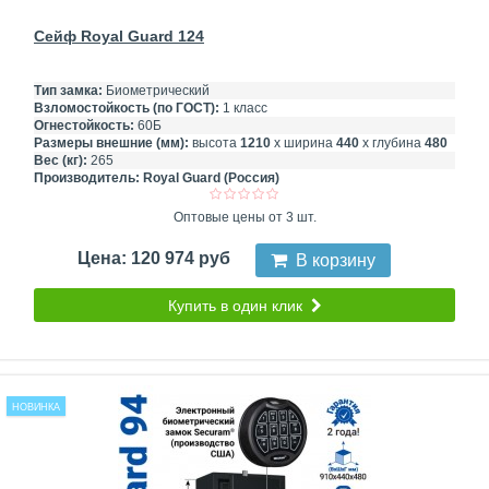
Сейф Royal Guard 124
Тип замка:
Биометрический
Взломостойкость (по ГОСТ):
1 класс
Огнестойкость:
60Б
Размеры внешние (мм):
высота
1210
х ширина
440
х глубина
480
Вес (кг):
265
Производитель:
Royal Guard (Россия)
Оптовые цены от 3 шт.
Цена: 120 974 руб
В корзину
Купить в один клик
НОВИНКА