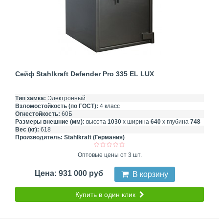
Сейф Stahlkraft Defender Pro 335 EL LUX
Тип замка:
Электронный
Взломостойкость (по ГОСТ):
4 класс
Огнестойкость:
60Б
Размеры внешние (мм):
высота
1030
х ширина
640
х глубина
748
Вес (кг):
618
Производитель:
Stahlkraft (Германия)
Оптовые цены от 3 шт.
Цена: 931 000 руб
В корзину
Купить в один клик