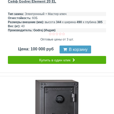
Сейф Godrej Element 20 EL
Тип замка:
Электронный + Мастер ключ
Огнестойкость:
60Б
Размеры внешние (мм):
высота
344
х ширина
490
х глубина
385
Вес (кг):
40
Производитель:
Godrej (Индия)
Оптовые цены от 3 шт.
Цена: 100 000 руб
В корзину
Купить в один клик