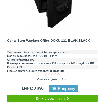
Сейф Burg-Wachter Office DOKU 121 E LAK BLACK
Тип замка:
Электронный + Биометрический
Взломостойкость (по ГОСТ):
1 класс
Огнестойкость:
60Б
Размеры внешние (мм):
высота
626
х ширина
641
х глубина
555
Вес (кг):
300
Производитель:
Burg-Wachter (Германия)
Оптовые цены от 3 шт.
Цена: 0 руб
В корзину
Купить в один клик