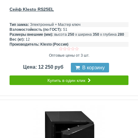
Сейф Klesto RS25EL
Тип замка:
Электронный + Мастер ключ
Взломостойкость (по ГОСТ):
S1
Размеры внешние (мм):
высота
250
х ширина
350
х глубина
280
Вес (кг):
12
Производитель:
Klesto (Россия)
Оптовые цены от 3 шт.
Цена: 12 250 руб
В корзину
Купить в один клик