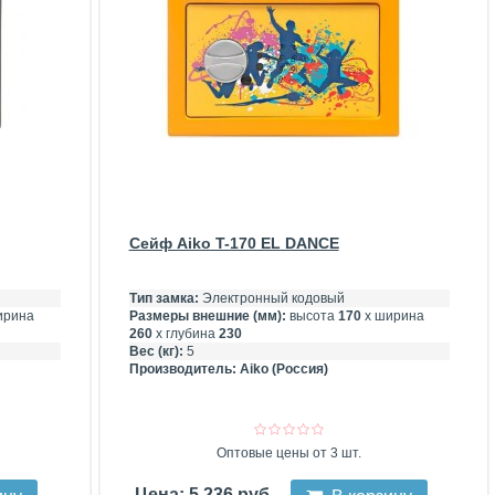
Сейф Aiko T-170 EL DANCE
Тип замка:
Электронный кодовый
ирина
Размеры внешние (мм):
высота
170
х ширина
260
х глубина
230
Вес (кг):
5
Производитель:
Aiko (Россия)
Оптовые цены от 3 шт.
Цена: 5 236 руб