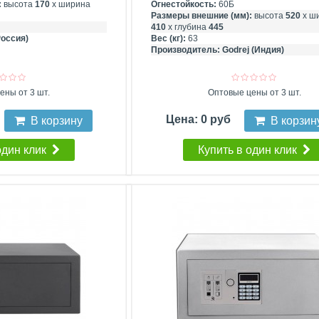
:
высота
170
х ширина
Огнестойкость:
60Б
Размеры внешние (мм):
высота
520
х ш
410
х глубина
445
Россия)
Вес (кг):
63
Производитель:
Godrej (Индия)
ены от 3 шт.
Оптовые цены от 3 шт.
Цена: 0 руб
В корзину
В корзин
один клик
Купить в один клик