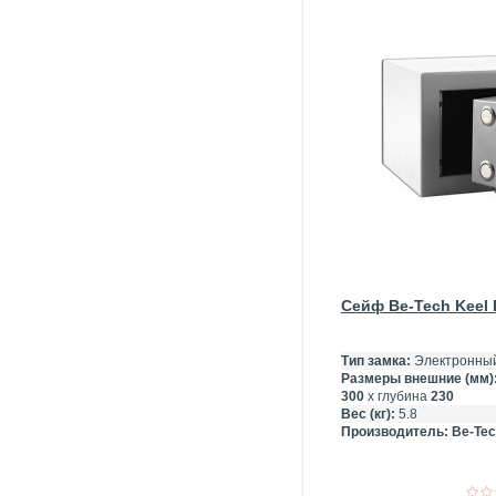
Сейф Be-Tech Keel I
Тип замка:
Электронный
Размеры внешние (мм)
300
х глубина
230
Вес (кг):
5.8
Производитель:
Be-Tec