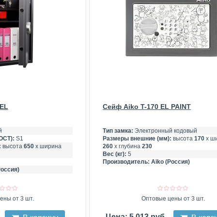
 EL
Сейф Aiko T-170 EL PAINT
й
Тип замка:
Электронный кодовый
ОСТ):
S1
Размеры внешние (мм):
высота
170
х ш
:
высота
650
х ширина
260
х глубина
230
Вес (кг):
5
Производитель:
Aiko (Россия)
Россия)
ены от 3 шт.
Оптовые цены от 3 шт.
Цена: 5 013 руб