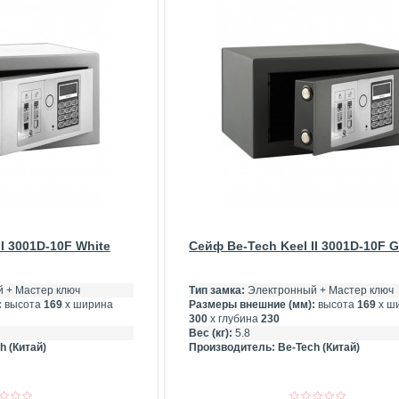
I 3001D-10F White
Сейф Be-Tech Keel II 3001D-10F G
 + Мастер ключ
Тип замка:
Электронный + Мастер ключ
:
высота
169
х ширина
Размеры внешние (мм):
высота
169
х ш
300
х глубина
230
Вес (кг):
5.8
h (Китай)
Производитель:
Be-Tech (Китай)