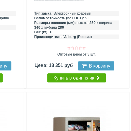
Тип замка:
Электронный кодовый
ирина
Взломостойкость (по ГОСТ):
S1
Размеры внешние (мм):
высота
250
х ширина
340
х глубина
280
Вес (кг):
13
Производитель:
Valberg (Россия)
Оптовые цены от 3 шт.
Цена: 18 351 руб
зину
В корзину
Купить в один клик