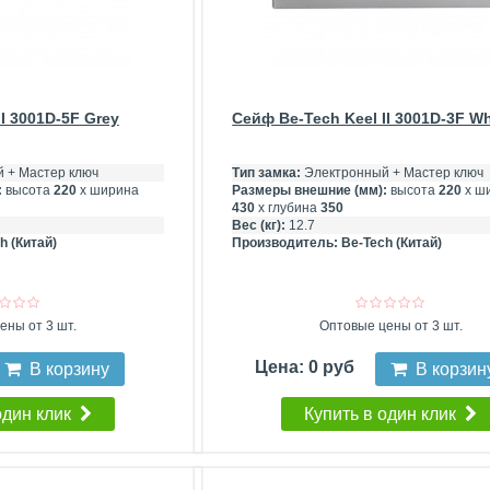
I 3001D-5F Grey
Сейф Be-Tech Keel II 3001D-3F Wh
 + Мастер ключ
Тип замка:
Электронный + Мастер ключ
:
высота
220
х ширина
Размеры внешние (мм):
высота
220
х ш
430
х глубина
350
Вес (кг):
12.7
h (Китай)
Производитель:
Be-Tech (Китай)
ены от 3 шт.
Оптовые цены от 3 шт.
Цена: 0 руб
В корзину
В корзин
один клик
Купить в один клик