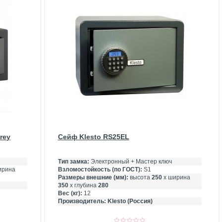
rey
Сейф Klesto RS25EL
Тип замка:
Электронный + Мастер ключ
ирина
Взломостойкость (по ГОСТ):
S1
Размеры внешние (мм):
высота
250
х ширина
350
х глубина
280
Вес (кг):
12
Производитель:
Klesto (Россия)