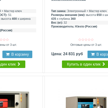
 + Мастер ключ
Тип замка:
Электронный + Мастер ключ
ОСТ):
S1
Размеры внешние (мм):
высота
650
х ш
:
высота
400
х ширина
435
х глубина
360
Вес (кг):
32
Производитель:
Klesto (Россия)
 (Россия)
ены от 3 шт.
Оптовые цены от 3 шт.
Цена: 24 831 руб
В корзину
В кор
один клик
Купить в один клик