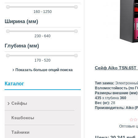
160 - 1250
Ширина (мм)
230 - 640
Глубина (мм)
170 - 520
Сейф Aiko TSN.65T
Показать больше опций поиска
Каталог
Тип замка:
Электронны
Взломостойкость (по Г
Размеры внешние (мм)
435
х глубина
360
Сейфы
Вес (кг):
28
Производитель:
Aiko (
Кэшбоксы
Оптовые ц
Тайники
Цена: 20 241 руб