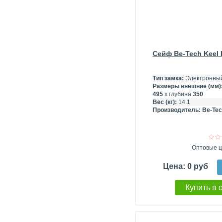
Сейф Be-Tech Keel I
Тип замка:
Электронный
Размеры внешние (мм)
495
х глубина
350
Вес (кг):
14.1
Производитель:
Be-Tec
Оптовые ц
Цена: 0 руб
Купить в 