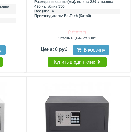
Размеры внешние (мм):
высота
220
х ширина
ирина
495
х глубина
350
Вес (кг):
14.1
Производитель:
Be-Tech (Китай)
Оптовые цены от 3 шт.
Цена: 0 руб
у
В корзину
Купить в один клик