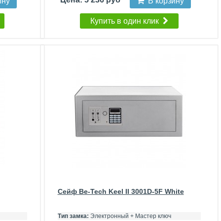
ину
В корзину
Купить в один клик
Сейф Be-Tech Keel II 3001D-5F White
Тип замка:
Электронный + Мастер ключ