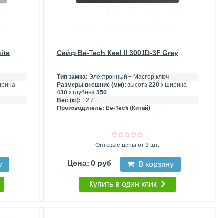
ite
Сейф Be-Tech Keel II 3001D-3F Grey
Тип замка:
Электронный + Мастер ключ
ирина
Размеры внешние (мм):
высота
220
х ширина
430
х глубина
350
Вес (кг):
12.7
Производитель:
Be-Tech (Китай)
Оптовые цены от 3 шт.
Цена: 0 руб
у
В корзину
Купить в один клик