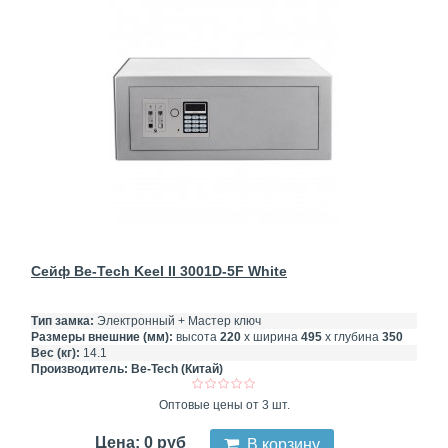
Сейф Be-Tech Keel II 3001D-5F White
Тип замка:
Электронный + Мастер ключ
Размеры внешние (мм):
высота
220
х ширина
495
х глубина
350
Вес (кг):
14.1
Производитель:
Be-Tech (Китай)
Оптовые цены от 3 шт.
Цена: 0 руб
В корзину