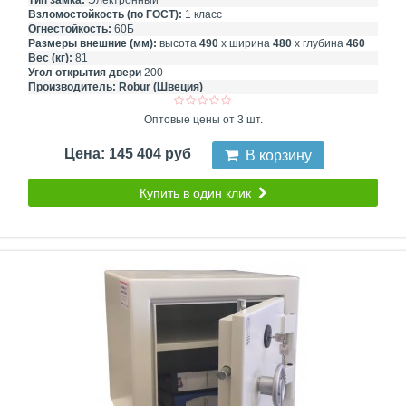
Тип замка:
Электронный
Взломостойкость (по ГОСТ):
1 класс
Огнестойкость:
60Б
Размеры внешние (мм):
высота
490
х ширина
480
х глубина
460
Вес (кг):
81
Угол открытия двери
200
Производитель:
Robur (Швеция)
Оптовые цены от 3 шт.
Цена: 145 404 руб
В корзину
Купить в один клик