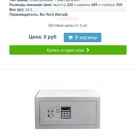
Тип замка:
Электронный + Мастер ключ
Размеры внешние (мм):
высота
220
х ширина
495
х глубина
350
Вес (кг):
14.1
Производитель:
Be-Tech (Китай)
Оптовые цены от 3 шт.
Цена: 0 руб
В корзину
Купить в один клик