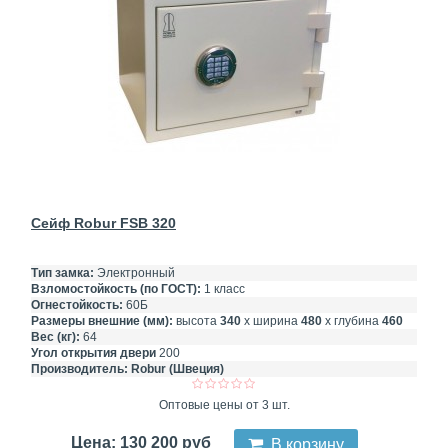
Сейф Robur FSB 320
Тип замка:
Электронный
Взломостойкость (по ГОСТ):
1 класс
Огнестойкость:
60Б
Размеры внешние (мм):
высота
340
х ширина
480
х глубина
460
Вес (кг):
64
Угол открытия двери
200
Производитель:
Robur (Швеция)
Оптовые цены от 3 шт.
Цена: 130 200 руб
В корзину