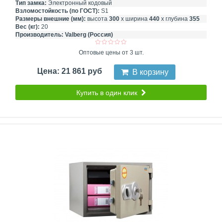
Тип замка:
Электронный кодовый
Взломостойкость (по ГОСТ):
S1
Размеры внешние (мм):
высота
300
х ширина
440
х глубина
355
Вес (кг):
20
Производитель:
Valberg (Россия)
Оптовые цены от 3 шт.
Цена: 21 861 руб
В корзину
Купить в один клик