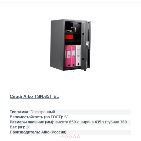
Сейф Aiko TSN.65T EL
Тип замка:
Электронный
Взломостойкость (по ГОСТ):
S1
Размеры внешние (мм):
высота
650
х ширина
435
х глубина
360
Вес (кг):
28
Производитель:
Aiko (Россия)