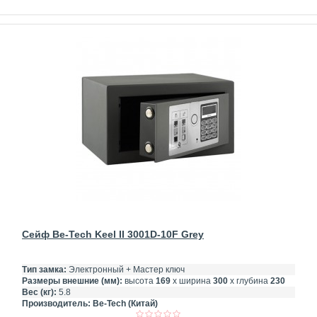
Сейф Be-Tech Keel II 3001D-10F Grey
Тип замка:
Электронный + Мастер ключ
Размеры внешние (мм):
высота
169
х ширина
300
х глубина
230
Вес (кг):
5.8
Производитель:
Be-Tech (Китай)