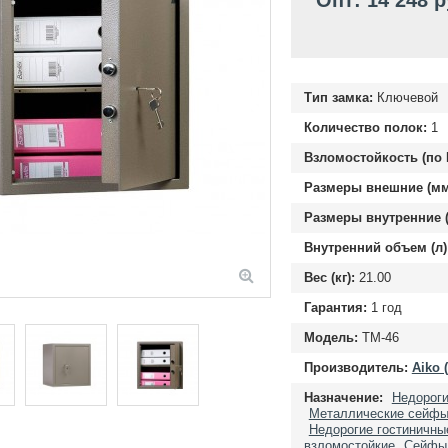
Опт: 14 248 
Тип замка:
Ключевой
Количество полок:
1
Взломостойкость (по 
Размеры внешние (мм
Размеры внутренние (
Внутренний объем (л)
Вес (кг):
21.00
Гарантия:
1 год
Модель:
TM-46
Производитель:
Aiko 
Назначение:
Недорог
Металлические сейфы
Недорогие гостиничн
взломостойкие
Сейфы 