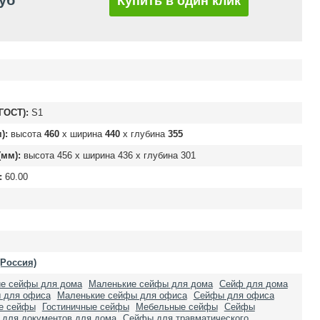
руб
Купить в один клик
ГОСТ):
S1
):
высота
460
х ширина
440
х глубина
355
мм):
высота
456
х ширина
436
х глубина
301
:
60.00
(Россия)
ие сейфы для дома
Маленькие сейфы для дома
Сейф для дома
 для офиса
Маленькие сейфы для офиса
Сейфы для офиса
ые сейфы
Гостиничные сейфы
Мебельные сейфы
Сейфы
для документов для дома
Сейфы для травматического