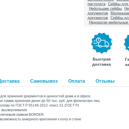
пистолета
Сейфы для 
Небольшие сейфы
Не
документов
Маленьки
документов
Сейфы дл
Недорогие мебельные
Быстрая
Г
доставка
к
Доставка
Самовывоз
Оплата
Отзывы
для хранения документов и ценностей дома и в офисе
 сумма хранения денег до 50 тыс. руб. для физических лиц
взлому по ГОСТ Р 55148-2012: класс S1 (ГОСТ Р)
т высверливания
 ключевым замком BORDER
возможность анкерного крепления к полу и стене