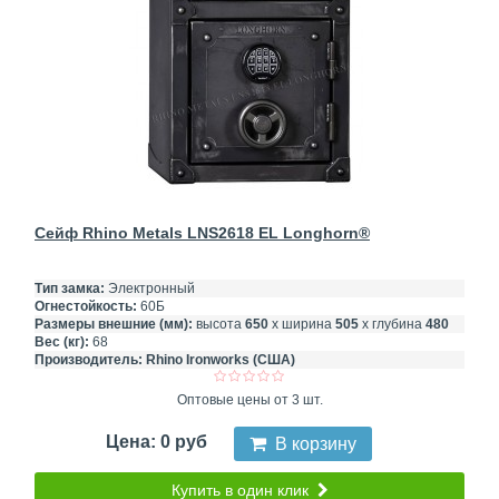
Сейф Rhino Metals LNS2618 EL Longhorn®
Тип замка:
Электронный
Огнестойкость:
60Б
Размеры внешние (мм):
высота
650
х ширина
505
х глубина
480
Вес (кг):
68
Производитель:
Rhino Ironworks (США)
Оптовые цены от 3 шт.
Цена: 0 руб
В корзину
Купить в один клик