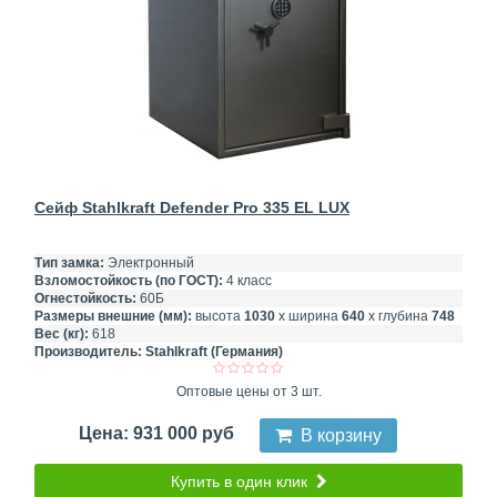
Сейф Stahlkraft Defender Pro 335 EL LUX
Тип замка:
Электронный
Взломостойкость (по ГОСТ):
4 класс
Огнестойкость:
60Б
Размеры внешние (мм):
высота
1030
х ширина
640
х глубина
748
Вес (кг):
618
Производитель:
Stahlkraft (Германия)
Оптовые цены от 3 шт.
Цена: 931 000 руб
В корзину
Купить в один клик