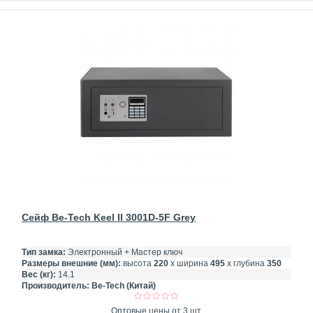
Сейф Be-Tech Keel II 3001D-5F Grey
Тип замка:
Электронный + Мастер ключ
Размеры внешние (мм):
высота
220
х ширина
495
х глубина
350
Вес (кг):
14.1
Производитель:
Be-Tech (Китай)
Оптовые цены от 3 шт.