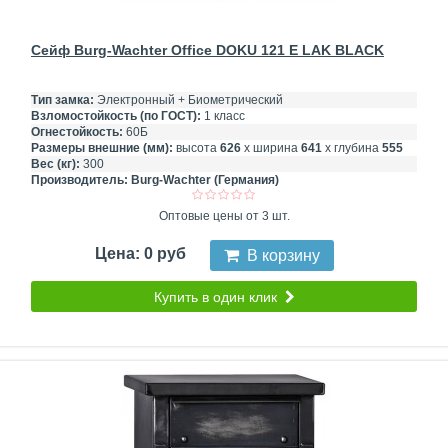
Сейф Burg-Wachter Office DOKU 121 E LAK BLACK
Тип замка:
Электронный + Биометрический
Взломостойкость (по ГОСТ):
1 класс
Огнестойкость:
60Б
Размеры внешние (мм):
высота
626
х ширина
641
х глубина
555
Вес (кг):
300
Производитель:
Burg-Wachter (Германия)
Оптовые цены от 3 шт.
Цена: 0 руб
В корзину
Купить в один клик