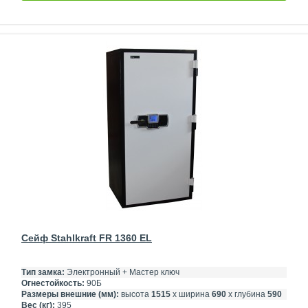
Сейф Stahlkraft FR 1360 EL
Тип замка:
Электронный + Мастер ключ
Огнестойкость:
90Б
Размеры внешние (мм):
высота
1515
х ширина
690
х глубина
590
Вес (кг):
395