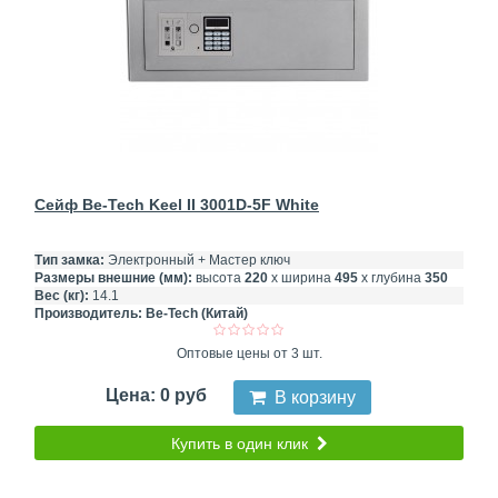
Сейф Be-Tech Keel II 3001D-5F White
Тип замка:
Электронный + Мастер ключ
Размеры внешние (мм):
высота
220
х ширина
495
х глубина
350
Вес (кг):
14.1
Производитель:
Be-Tech (Китай)
Оптовые цены от 3 шт.
Цена: 0 руб
В корзину
Купить в один клик