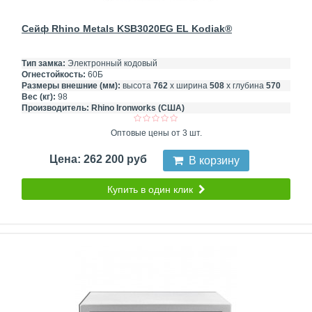
Сейф Rhino Metals KSB3020EG EL Kodiak®
Тип замка:
Электронный кодовый
Огнестойкость:
60Б
Размеры внешние (мм):
высота
762
х ширина
508
х глубина
570
Вес (кг):
98
Производитель:
Rhino Ironworks (США)
Оптовые цены от 3 шт.
Цена: 262 200 руб
В корзину
Купить в один клик