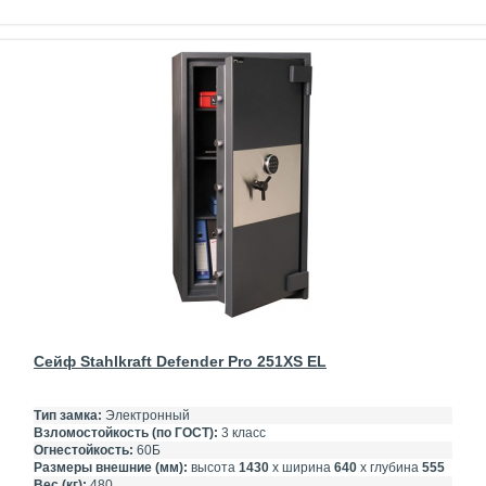
Сейф Stahlkraft Defender Pro 251XS EL
Тип замка:
Электронный
Взломостойкость (по ГОСТ):
3 класс
Огнестойкость:
60Б
Размеры внешние (мм):
высота
1430
х ширина
640
х глубина
555
Вес (кг):
480