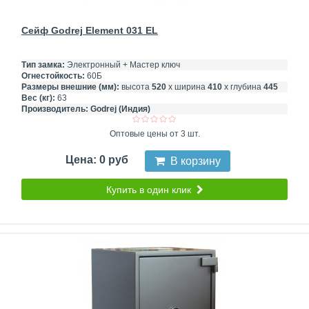
Сейф Godrej Element 031 EL
Тип замка:
Электронный + Мастер ключ
Огнестойкость:
60Б
Размеры внешние (мм):
высота
520
х ширина
410
х глубина
445
Вес (кг):
63
Производитель:
Godrej (Индия)
Оптовые цены от 3 шт.
Цена: 0 руб
В корзину
Купить в один клик