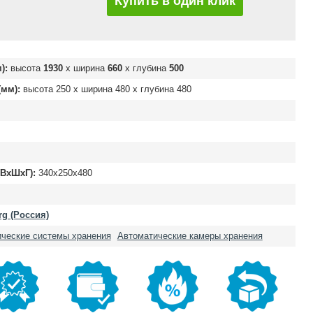
Купить в один клик
):
высота
1930
х ширина
660
х глубина
500
мм):
высота
250
х ширина
480
х глубина
480
(ВхШхГ):
340x250x480
rg (Россия)
ческие системы хранения
Автоматические камеры хранения