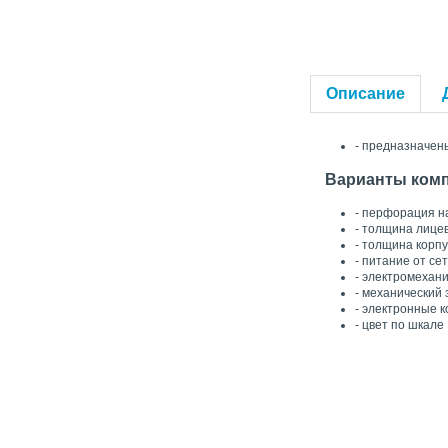
Описание
- предназначен
Варианты комп
- перфорация н
- толщина лицев
- толщина корпу
- питание от се
- электромехан
- механический 
- электронные 
- цвет по шкале