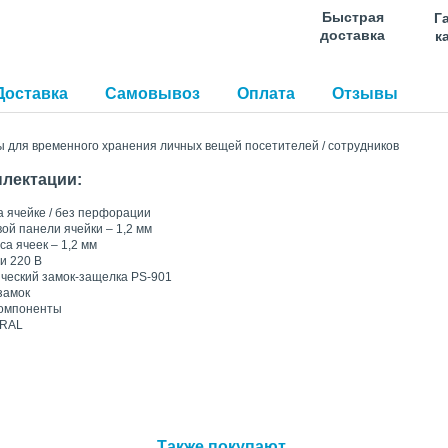
Быстрая
Г
доставка
к
Доставка
Самовывоз
Оплата
Отзывы
ы для временного хранения личных вещей посетителей / сотрудников
лектации:
а ячейке / без перфорации
ой панели ячейки – 1,2 мм
са ячеек – 1,2 мм
ти 220 В
ический замок-защелка PS-901
замок
компоненты
 RAL
Также покупают