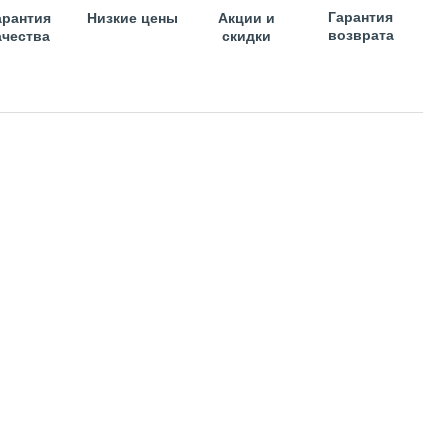
Гарантия
арантия
Низкие цены
Акции и
возврата
ачества
скидки