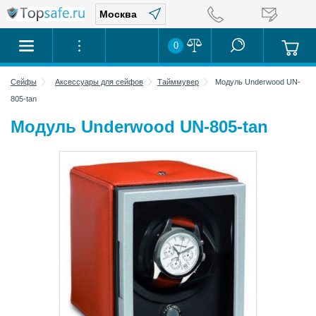
0
Сейфы
Аксессуары для сейфов
Тайммувер
Модуль Underwood UN-
805-tan
Модуль Underwood UN-805-tan