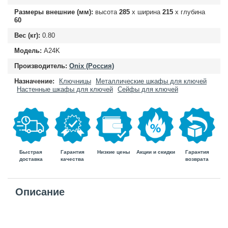
Размеры внешние (мм):
высота
285
х ширина
215
х глубина
60
Вес (кг):
0.80
Модель:
A24K
Производитель:
Onix (Россия)
Назначение:
Ключницы
Металлические шкафы для ключей
Настенные шкафы для ключей
Сейфы для ключей
Быстрая
Гарантия
Гарантия
Низкие цены
Акции и скидки
доставка
возврата
качества
Описание