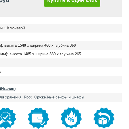
 руб
Купить в один клик
й + Ключевой
):
высота
1540
х ширина
460
х глубина
360
мм):
высота
1485
х ширина
360
х глубина
265
6
 (Италия)
ля хранения
Root
Оружейные сейфы и шкафы