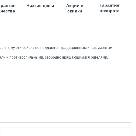
Гарантия
арантия
Низкие цены
Акции и
возврата
ачества
скидки
одаря чему эти сейфы не поддаются традиционным инструментам
тали и противоспильными, свободно вращающимися ригелями,