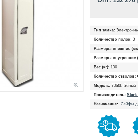
Опт: 132 270
Тип замка:
Электронны
Количество полок:
3
Размеры внешние (мм
Размеры внутренние (
Вес (кг):
100
Количество стволов:
Модель:
7050L Белый
Производитель:
Stark
Назначение:
Сейфы д