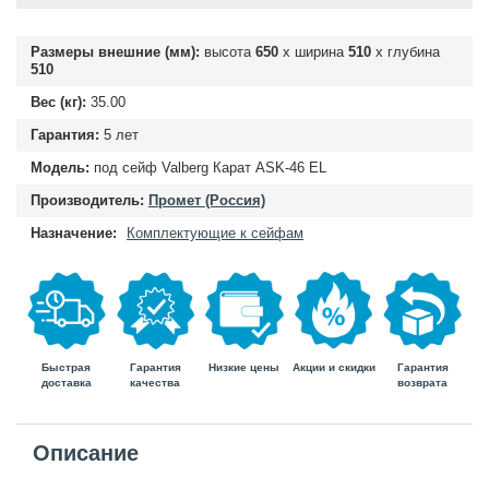
Размеры внешние (мм):
высота
650
х ширина
510
х глубина
510
Вес (кг):
35.00
Гарантия:
5 лет
Модель:
под сейф Valberg Карат ASK-46 EL
Производитель:
Промет (Россия)
Назначение:
Комплектующие к сейфам
Быстрая
Гарантия
Гарантия
Низкие цены
Акции и скидки
доставка
возврата
качества
Описание