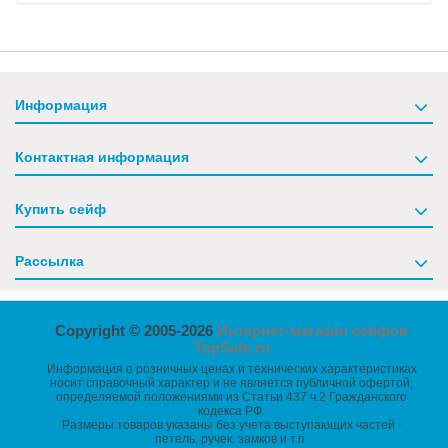
Информация
Контактная информация
Купить сейф
Рассылка
Copyright © 2005-2026
Интернет-магазин сейфов
TopSafe.ru
Информация о розничных ценах и технических характеристиках
носит справочный характер и не является публичной офертой,
определяемой положениями из Статьи 437 ч.2 Гражданского
кодекса РФ.
Размеры товаров указаны без учета выступающих частей -
петель, ручек, замков и т.п.