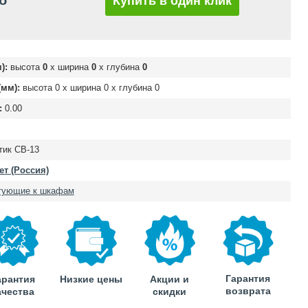
б
Купить в один клик
):
высота
0
х ширина
0
х глубина
0
мм):
высота
0
х ширина
0
х глубина
0
:
0.00
тик CB-13
т (Россия)
тующие к шкафам
Гарантия
арантия
Низкие цены
Акции и
возврата
ачества
скидки