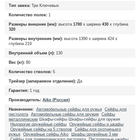
Тип замка:
Три Ключевых
Количество полок:
1
Размеры внешние (мм):
высота
1700
х ширина
430
х глубина
320
Размеры внутренние (мм):
высота
1390
х ширина
424
х
глубина
219
Внутренний объем (л):
130
Вес (кг):
80
Количество стволов:
5
Трейзер (запираемое отделение):
Да
Гарантия:
1 год
Производитель:
Aiko (Россия)
Назначение:
Автомобильные сейфы для ружья
Сейфы для
пистолета
Автомобильные сейфы для оружия
Сейфы
металлические
Шкафы-сейфы
Шкафы-сейфы для оружия
Недорогие оружейные сейфы
Оружейные сейфы и шкафы
Оружейные сейфы на 5 стволов
Сейфы для охотничьего
ружья
Оружейные сейфы Aiko
Шкафы оружейные 3 мм
Сейфы для травматического пистолета
Пистолетные шкафы