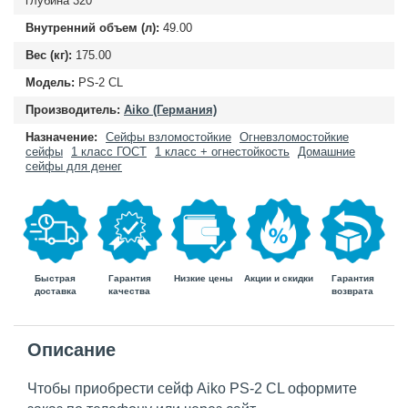
глубина
320
Внутренний объем (л):
49.00
Вес (кг):
175.00
Модель:
PS-2 CL
Производитель:
Aiko (Германия)
Назначение:
Сейфы взломостойкие
Огневзломостойкие
сейфы
1 класс ГОСТ
1 класс + огнестойкость
Домашние
сейфы для денег
Быстрая
Гарантия
Гарантия
Низкие цены
Акции и скидки
доставка
возврата
качества
Описание
Чтобы приобрести сейф Aiko PS-2 CL оформите