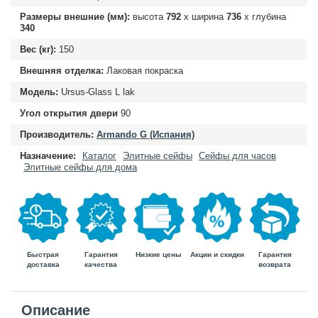
Размеры внешние (мм):
высота
792
х ширина
736
х глубина
340
Вес (кг):
150
Внешняя отделка:
Лаковая покраска
Модель:
Ursus-Glass L lak
Угол открытия двери
90
Производитель:
Armando G (Испания)
Назначение:
Каталог
Элитные сейфы
Сейфы для часов
Элитные сейфы для дома
Быстрая
Гарантия
Гарантия
Низкие цены
Акции и скидки
доставка
возврата
качества
Описание