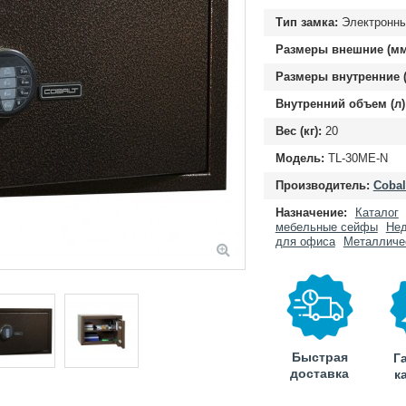
Тип замка:
Электронн
Размеры внешние (мм
Размеры внутренние (
Внутренний объем (л)
Вес (кг):
20
Модель:
TL-30ME-N
Производитель:
Cobal
Назначение:
Каталог
мебельные сейфы
Нед
для офиса
Металличе
Быстрая
Г
доставка
к