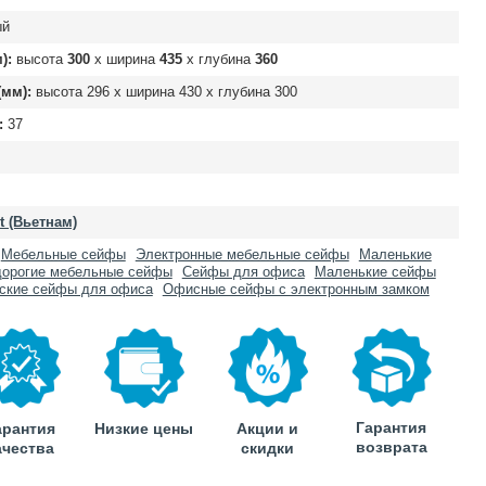
ый
):
высота
300
х ширина
435
х глубина
360
мм):
высота
296
х ширина
430
х глубина
300
:
37
t (Вьетнам)
Мебельные сейфы
Электронные мебельные сейфы
Маленькие
орогие мебельные сейфы
Сейфы для офиса
Маленькие сейфы
ские сейфы для офиса
Офисные сейфы с электронным замком
Гарантия
арантия
Низкие цены
Акции и
возврата
ачества
скидки