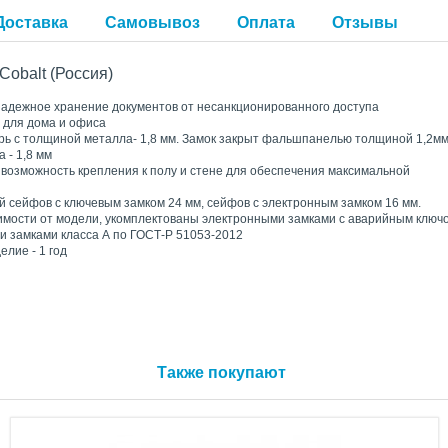
Доставка
Самовывоз
Оплата
Отзывы
Cobalt (Россия)
адежное хранение документов от несанкционированного доступа
для дома и офиса
рь с толщиной металла- 1,8 мм. Замок закрыт фальшпанелью толщиной 1,2мм
 - 1,8 мм
возможность крепления к полу и стене для обеспечения максимальной
й сейфов с ключевым замком 24 мм, сейфов с электронным замком 16 мм.
имости от модели, укомплектованы электронными замками с аварийным ключ
и замками класса А по ГОСТ-Р 51053-2012
елие - 1 год
Также покупают