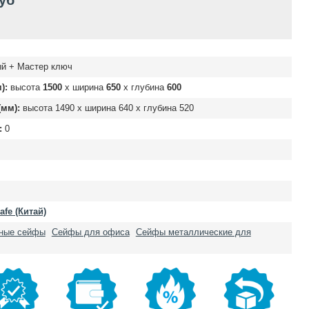
руб
й + Мастер ключ
):
высота
1500
х ширина
650
х глубина
600
мм):
высота
1490
х ширина
640
х глубина
520
:
0
fe (Китай)
чные сейфы
Сейфы для офиса
Сейфы металлические для