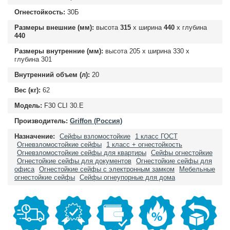
Огнестойкость:
30Б
Размеры внешние (мм):
высота
315
х ширина
440
х глубина
440
Размеры внутренние (мм):
высота
205
х ширина
330
х
глубина
301
Внутренний объем (л):
20
Вес (кг):
62
Модель:
F30 CLI 30.E
Производитель:
Griffon (Россия)
Назначение:
Сейфы взломостойкие
1 класс ГОСТ
Огневзломостойкие сейфы
1 класс + огнестойкость
Огневзломостойкие сейфы для квартиры
Сейфы огнестойкие
Огнестойкие сейфы для документов
Огнестойкие сейфы для
офиса
Огнестойкие сейфы с электронным замком
Мебельные
огнестойкие сейфы
Сейфы огнеупорные для дома