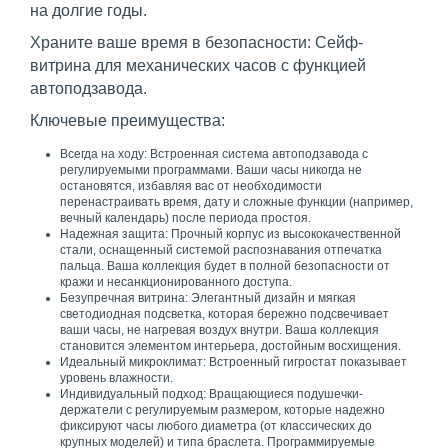
на долгие годы.
Храните ваше время в безопасности: Сейф-
витрина для механических часов с функцией
автоподзавода.
Ключевые преимущества:
Всегда на ходу: Встроенная система автоподзавода с
регулируемыми программами. Ваши часы никогда не
остановятся, избавляя вас от необходимости
перенастраивать время, дату и сложные функции (например,
вечный календарь) после периода простоя.
Надежная защита: Прочный корпус из высококачественной
стали, оснащенный системой распознавания отпечатка
пальца. Ваша коллекция будет в полной безопасности от
кражи и несанкционированного доступа.
Безупречная витрина: Элегантный дизайн и мягкая
светодиодная подсветка, которая бережно подсвечивает
ваши часы, не нагревая воздух внутри. Ваша коллекция
становится элементом интерьера, достойным восхищения.
Идеальный микроклимат: Встроенный гигростат показывает
уровень влажности.
Индивидуальный подход: Вращающиеся подушечки-
держатели с регулируемым размером, которые надежно
фиксируют часы любого диаметра (от классических до
крупных моделей) и типа браслета. Программируемые