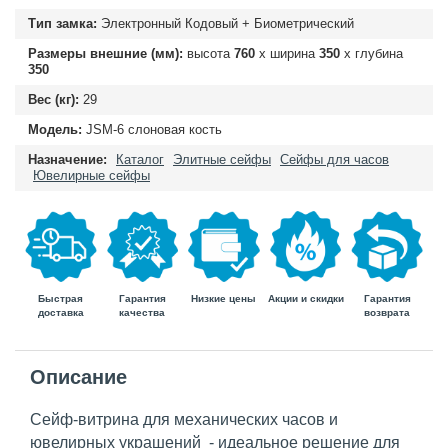
Тип замка:
Электронный Кодовый + Биометрический
Размеры внешние (мм):
высота
760
х ширина
350
х глубина
350
Вес (кг):
29
Модель:
JSM-6 слоновая кость
Назначение:
Каталог
Элитные сейфы
Сейфы для часов
Ювелирные сейфы
Быстрая
Гарантия
Гарантия
Низкие цены
Акции и скидки
доставка
возврата
качества
Описание
Сейф-витрина для механических часов и
ювелирных украшений - идеальное решение для