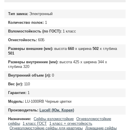
Тип замка:
Электронный
Количество полок:
1
Взломостойкость (по ГОСТ):
1 класс
Огнестойкость:
60Б
Размеры внешние (мм):
высота
660
х ширина
502
х глубина
501
Размеры внутренние (мм):
высота
425
х ширина
344
х
глубина
320
Внутренний объем (л):
0
Вес (кг):
110
Гарантия:
1
Модель:
LU-1000RB Черные цветки
Производитель:
Lucell (Юж. Корея)
Назначение:
Сейфы взломостойкие
Огневзломостойкие
сейфы
1 класс ГОСТ
1 класс + огнестойкость
Огневзломостойкие сейфы для квартиры
Домашние сейфы