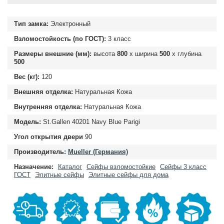
Тип замка:
Электронный
Взломостойкость (по ГОСТ):
3 класс
Размеры внешние (мм):
высота
800
х ширина
500
х глубина
500
Вес (кг):
120
Внешняя отделка:
Натуральная Кожа
Внутренняя отделка:
Натуральная Кожа
Модель:
St.Gallen 40201 Navy Blue Parigi
Угол открытия двери
90
Производитель:
Mueller (Германия)
Назначение:
Каталог
Сейфы взломостойкие
Сейфы 3 класс
ГОСТ
Элитные сейфы
Элитные сейфы для дома