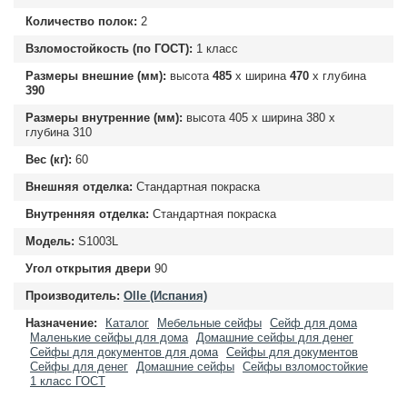
Количество полок:
2
Взломостойкость (по ГОСТ):
1 класс
Размеры внешние (мм):
высота
485
х ширина
470
х глубина
390
Размеры внутренние (мм):
высота
405
х ширина
380
х
глубина
310
Вес (кг):
60
Внешняя отделка:
Стандартная покраска
Внутренняя отделка:
Стандартная покраска
Модель:
S1003L
Угол открытия двери
90
Производитель:
Olle (Испания)
Назначение:
Каталог
Мебельные сейфы
Сейф для дома
Маленькие сейфы для дома
Домашние сейфы для денег
Сейфы для документов для дома
Сейфы для документов
Сейфы для денег
Домашние сейфы
Сейфы взломостойкие
1 класс ГОСТ