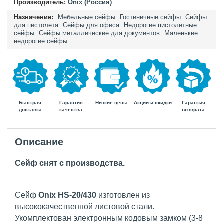
Производитель:
Onix (Россия)
Назначение:
Мебельные сейфы
Гостиничные сейфы
Сейфы
для пистолета
Сейфы для офиса
Недорогие пистолетные
сейфы
Сейфы металлические для документов
Маленькие
недорогие сейфы
Быстрая
Гарантия
Гарантия
Низкие цены
Акции и скидки
доставка
возврата
качества
Описание
Сейф снят с производства.
Сейф
Onix HS-20/430
изготовлен из
высококачественной листовой стали.
Укомплектован электронным кодовым замком (3-8