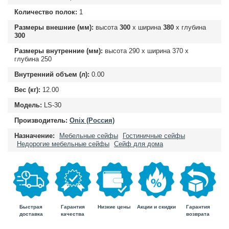
Количество полок:
1
Размеры внешние (мм):
высота
300
х ширина
380
х глубина
300
Размеры внутренние (мм):
высота
290
х ширина
370
х
глубина
250
Внутренний объем (л):
0.00
Вес (кг):
12.00
Модель:
LS-30
Производитель:
Onix (Россия)
Назначение:
Мебельные сейфы
Гостиничные сейфы
Недорогие мебельные сейфы
Сейф для дома
Быстрая
Гарантия
Гарантия
Низкие цены
Акции и скидки
доставка
возврата
качества