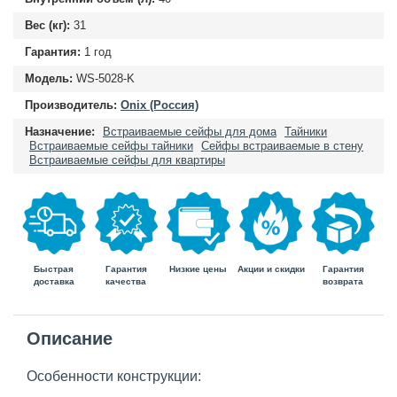
Вес (кг):
31
Гарантия:
1 год
Модель:
WS-5028-K
Производитель:
Onix (Россия)
Назначение:
Встраиваемые сейфы для дома
Тайники
Встраиваемые сейфы тайники
Сейфы встраиваемые в стену
Встраиваемые сейфы для квартиры
Быстрая
Гарантия
Гарантия
Низкие цены
Акции и скидки
доставка
возврата
качества
Описание
Особенности конструкции: