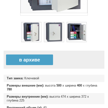
в архиве
Тип замка:
Ключевой
Размеры внешние (мм):
высота
500
х ширина
400
х глубина
780
Размеры внутренние (мм):
высота
474
х ширина
372
х
глубина
225
Внутренний объем (л):
40