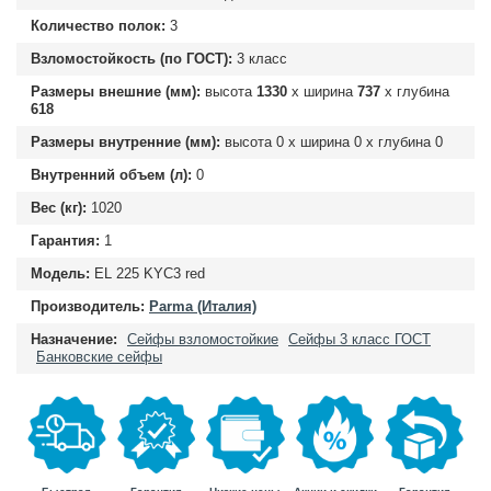
Количество полок:
3
Взломостойкость (по ГОСТ):
3 класс
Размеры внешние (мм):
высота
1330
х ширина
737
х глубина
618
Размеры внутренние (мм):
высота
0
х ширина
0
х глубина
0
Внутренний объем (л):
0
Вес (кг):
1020
Гарантия:
1
Модель:
EL 225 KYC3 red
Производитель:
Parma (Италия)
Назначение:
Сейфы взломостойкие
Сейфы 3 класс ГОСТ
Банковские сейфы