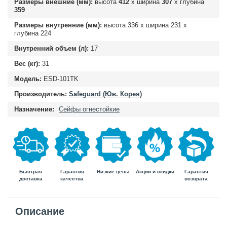
Размеры внешние (мм):
высота
412
х ширина
307
х глубина
359
Размеры внутренние (мм):
высота
336
х ширина
231
х
глубина
224
Внутренний объем (л):
17
Вес (кг):
31
Модель:
ESD-101TK
Производитель:
Safeguard (Юж. Корея)
Назначение:
Сейфы огнестойкие
Быстрая
Гарантия
Гарантия
Низкие цены
Акции и скидки
доставка
возврата
качества
Описание