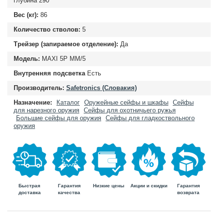
глубина
290
Вес (кг):
86
Количество стволов:
5
Трейзер (запираемое отделение):
Да
Модель:
MAXI 5P MM/5
Внутренняя подсветка
Есть
Производитель:
Safetronics (Словакия)
Назначение:
Каталог
Оружейные сейфы и шкафы
Сейфы
для нарезного оружия
Сейфы для охотничьего ружья
Большие сейфы для оружия
Сейфы для гладкоствольного
оружия
Быстрая
Гарантия
Гарантия
Низкие цены
Акции и скидки
доставка
возврата
качества