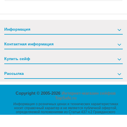
Информация
Контактная информация
Купить сейф
Рассылка
Copyright © 2005-2026
Интернет-магазин сейфов
TopSafe.ru
Информация о розничных ценах и технических характеристиках
носит справочный характер и не является публичной офертой,
определяемой положениями из Статьи 437 ч.2 Гражданского
кодекса РФ.
Размеры товаров указаны без учета выступающих частей -
петель, ручек, замков и т.п.