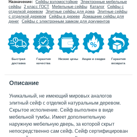
Назначение:
Сейфы взломостойкие
Электронные мебельные
сейфы
2 класс ГОСТ
Мебельные сейфы
Каталог
Cейфы с
отделкой деревом
Элитные сейфы для дома
Элитные сейфы
с отделкой деревом
Сейфы в дереве
Домашние сейфы для
денег
Сейфы с электронным замком для документов
Быстрая
Гарантия
Гарантия
Низкие цены
Акции и скидки
доставка
возврата
качества
Описание
Уникальный, не имеющий мировых аналогов
элитный сейф с отделкой натуральным деревом.
Скрытое исполнение. Сейф выполнен в виде
мебельной тумбы. Имеет дополнительную
наружную мебельную дверь, за которой скрыт
непосредственно сам сейф. Сейф сертифицирован