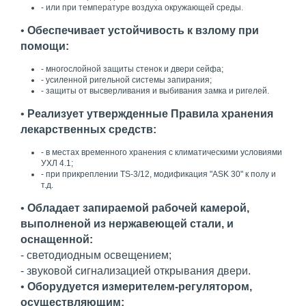
- или при температуре воздуха окружающей среды.
•
Обеспечивает устойчивость к взлому при
помощи:
- многослойной защиты стенок и двери сейфа;
- усиленной ригельной системы запирания;
- защиты от высверливания и выбивания замка и ригелей.
•
Реализует утвержденные Правила хранения
лекарственных средств:
- в местах временного хранения с климатическими условиями
УХЛ 4.1;
- при прикреплении TS-3/12, модификация "ASK 30" к полу и
т.д.
•
Обладает запираемой рабочей камерой,
выполненой из нержавеющей стали, и
оснащенной:
- светодиодным освещением;
- звуковой сигнализацией открывания двери.
•
Оборудуется измерителем-регулятором,
осуществляющим: