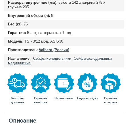
Размеры внутренние (мм):
высота
142
х ширина
279
х
глубина
205
Внутренний объем (л):
8
Вес (кг):
75
Гарантия:
5 лет, на термостат 1 год
Модель:
TS - 3/12 мод. ASK-30
Производитель:
Valberg (Россия)
Назначение:
Сейфы-холодильники
Сейфы-холодильники
медицинские
Быстрая
Гарантия
Гарантия
Низкие цены
Акции и скидки
доставка
возврата
качества
Описание