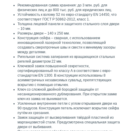
Рекомендованная сумма хранения: до 3 млн. руб. для
физических лиц и до 800 тыс. руб. для юридических лиц.
Устойчивость к взлому S2 по евро-стандарту EN 14450, что
соответствует ГОСТ Р 50862-2012, класс 1.
Толщина лицевой панели и защитного стального слоя двери
– 10 мм.
Размеры двери – 140 х 250 мм.
Конструкция сейфа – сварная, с использованием
инновационной лазерной технологии, позволяющей
создавать сверхпрочные швы и свести к минимуму зазоры
между деталями.
Ригельная система запирания из вращающихся стальных
ригелей диаметром 22 мм.
Ключевой замок повышенной секретности,
сертифицированный по классу А в соответствии с евро-
стандартом EN 1300. В конструкции использованы 8
асимметричных независимых сувальд, препятствующих
вскрытию с помощью отмычек.
Ключ со сложной двойной бородкой защищён от
несанкционированного дублирования. При открытом замке
ключ из замка не вынимается.
Усиленные внутренние петли с углом открывания двери на
90 градусов. Конструкция петель исключает вскрытие сейфа
путём их срезания.
Замок защищён от высверливания твёрдой пластиной из
марганцовистой стали. Предусмотрена специальная защита
двери от выбивания.